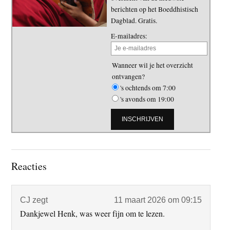
berichten op het Boeddhistisch
Dagblad. Gratis.
E-mailadres:
Wanneer wil je het overzicht
ontvangen?
's ochtends om 7:00
's avonds om 19:00
Lees
Reacties
Interacties
CJ
zegt
11 maart 2026 om 09:15
Dankjewel Henk, was weer fijn om te lezen.