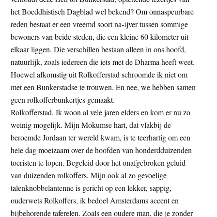
t
e
het Boeddhistisch Dagblad wel bekend? Om onnaspeurbare
e
s
reden bestaat er een vreemd soort na-ijver tussen sommige
i
bewoners van beide steden, die een kleine 60 kilometer uit
t
elkaar liggen. Die verschillen bestaan alleen in ons hoofd,
e
natuurlijk, zoals iedereen die iets met de Dharma heeft weet.
Hoewel afkomstig uit Rolkofferstad schroomde ik niet om
met een Bunkerstadse te trouwen. En nee, we hebben samen
geen rolkofferbunkertjes gemaakt.
Rolkofferstad. Ik woon al vele jaren elders en kom er nu zo
weinig mogelijk. Mijn Mokumse hart, dat vlakbij de
beroemde Jordaan ter wereld kwam, is te teerhartig om een
hele dag moeizaam over de hoofden van honderdduizenden
toeristen te lopen. Begeleid door het onafgebroken geluid
van duizenden rolkoffers. Mijn ook al zo gevoelige
talenknobbelantenne is gericht op een lekker, sappig,
ouderwets Rolkoffers, ik bedoel Amsterdams accent en
bijbehorende taferelen. Zoals een oudere man, die je zonder