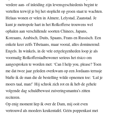
verdere aan- of inleiding zijn levensgeschiedenis begint te
vertellen terwijl je bij het stoplicht op groen staat te wachten.
Helaas wonen er velen in Almere, Lelystad, Zaanstad. Je
kunt je metropole hart in het Rolkofferse trouwens wel
ophalen aan verschillende soorten Chinees, Japans,
Koreaans, Arabisch, Duits, Spaans, Frans en Russisch. Een
enkele keer zelfs Tibetaans, maar vooral, alles dominerend:
Engels. In winkels, in de vele eetgelegenheden loop je als
voormalig Rolkofferstadbewoner serieus het risico om
aangesproken te worden met: ‘Can I help you, please? Toen
me dat twee jaar geleden overkwam op een Jordaans terrasje
blafte ik de man die de bestelling wilde opnemen toe: ‘Lul je
moers taal, man!’ Hij schrok zich rot en ik heb de gehele
volgende dag schuldbewust zuiveringsmantra’s zitten
reciteren.
Op enig moment liep ik over de Dam, mij ooit even
vertrouwd als moeders keukentafel. Géén poppenkast met