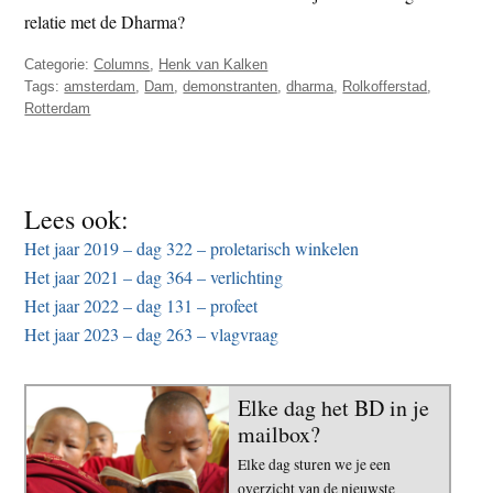
relatie met de Dharma?
Categorie:
Columns
,
Henk van Kalken
Tags:
amsterdam
,
Dam
,
demonstranten
,
dharma
,
Rolkofferstad
,
Rotterdam
Lees ook:
Het jaar 2019 – dag 322 – proletarisch winkelen
Het jaar 2021 – dag 364 – verlichting
Het jaar 2022 – dag 131 – profeet
Het jaar 2023 – dag 263 – vlagvraag
Elke dag het BD in je
mailbox?
Elke dag sturen we je een
overzicht van de nieuwste