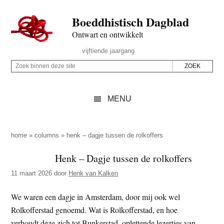
Door
Skip
Spring
Spring
Boeddhistisch Dagblad
naar
to
naar
naar
de
secondary
de
de
Ontwart en ontwikkelt
hoofd
menu
eerste
voettekst
Header
vijftiende jaargang
inhoud
sidebar
Rechts
Z
Z
o
o
e
e
MENU
k
k
b
o
i
p
home
»
columns
»
henk – dagje tussen de rolkoffers
n
d
Henk – Dagje tussen de rolkoffers
n
e
e
11 maart 2026
door
Henk van Kalken
z
n
e
d
We waren een dagje in Amsterdam, door mij ook wel
s
e
Rolkofferstad genoemd. Wat is Rolkofferstad, en hoe
i
z
verhoudt deze zich tot Bunkerstad, oplettende lezertjes van