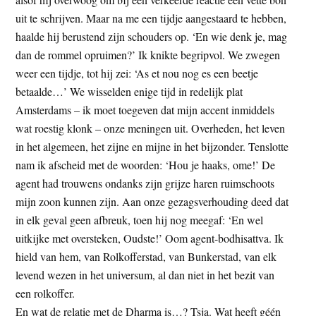
uit te schrijven. Maar na me een tijdje aangestaard te hebben,
haalde hij berustend zijn schouders op. ‘En wie denk je, mag
dan de rommel opruimen?’ Ik knikte begripvol. We zwegen
weer een tijdje, tot hij zei: ‘As et nou nog es een beetje
betaalde…’ We wisselden enige tijd in redelijk plat
Amsterdams – ik moet toegeven dat mijn accent inmiddels
wat roestig klonk – onze meningen uit. Overheden, het leven
in het algemeen, het zijne en mijne in het bijzonder. Tenslotte
nam ik afscheid met de woorden: ‘Hou je haaks, ome!’ De
agent had trouwens ondanks zijn grijze haren ruimschoots
mijn zoon kunnen zijn. Aan onze gezagsverhouding deed dat
in elk geval geen afbreuk, toen hij nog meegaf: ‘En wel
uitkijke met oversteken, Oudste!’ Oom agent-bodhisattva. Ik
hield van hem, van Rolkofferstad, van Bunkerstad, van elk
levend wezen in het universum, al dan niet in het bezit van
een rolkoffer.
En wat de relatie met de Dharma is…? Tsja. Wat heeft géén