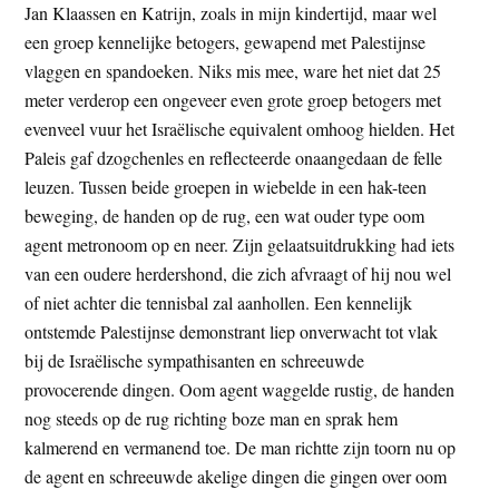
Jan Klaassen en Katrijn, zoals in mijn kindertijd, maar wel
een groep kennelijke betogers, gewapend met Palestijnse
vlaggen en spandoeken. Niks mis mee, ware het niet dat 25
meter verderop een ongeveer even grote groep betogers met
evenveel vuur het Israëlische equivalent omhoog hielden. Het
Paleis gaf dzogchenles en reflecteerde onaangedaan de felle
leuzen. Tussen beide groepen in wiebelde in een hak-teen
beweging, de handen op de rug, een wat ouder type oom
agent metronoom op en neer. Zijn gelaatsuitdrukking had iets
van een oudere herdershond, die zich afvraagt of hij nou wel
of niet achter die tennisbal zal aanhollen. Een kennelijk
ontstemde Palestijnse demonstrant liep onverwacht tot vlak
bij de Israëlische sympathisanten en schreeuwde
provocerende dingen. Oom agent waggelde rustig, de handen
nog steeds op de rug richting boze man en sprak hem
kalmerend en vermanend toe. De man richtte zijn toorn nu op
de agent en schreeuwde akelige dingen die gingen over oom