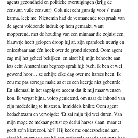
agents gezondheid en politieke overtuigingen (krijg de
censuur, vuile censuur). Ook niet echt gunstig voor s’ mans
karma, leek me. Niettemin had de vermanende toespraak van
de agent voldoende indruk op hem gemaakt, want
mopperend, met de houding van een minnaar die zojuist een
blauwtje heeft gelopen droop hij af, zijn spandoek treurig en
onleesbaar aan één hoek over de grond slepend. Oom agent
zag mij het geheel bekijken, en alsof hij mijn behoefte aan
iets echt Amsterdams begreep sprak hij: ‘Ach, ik ben et wel
gewend hoor… ze schijte elke dag over me harses heen. Ik
zou me pas sorrege make as et es een keertje niet gebeurde.’
En allemaal in het sappigste accent dat ik mij maar wensen
kon. Ik vergat bijna, volop genietend, om naar de inhoud van
zijn mededeling te luisteren. Inmiddels knikte Oom agent
bedachtzaam en vervolgde: ‘Et zal mijn tijd wel duren. Van
mijn moge ze mekaar gerust op derlui harses slaan, maar et
geeft zo’n klerezooi, hè?’ Hij keek me onderzoekend aan,
alsof hij overwoog om bij een verkeerde reactie een vette bon