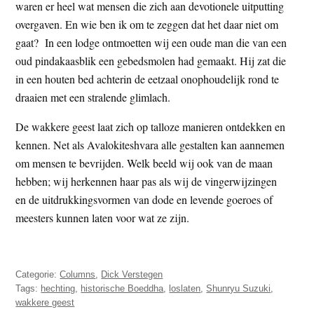
waren er heel wat mensen die zich aan devotionele uitputting
overgaven. En wie ben ik om te zeggen dat het daar niet om
gaat? In een lodge ontmoetten wij een oude man die van een
oud pindakaasblik een gebedsmolen had gemaakt. Hij zat die
in een houten bed achterin de eetzaal onophoudelijk rond te
draaien met een stralende glimlach.
De wakkere geest laat zich op talloze manieren ontdekken en
kennen. Net als Avalokiteshvara alle gestalten kan aannemen
om mensen te bevrijden. Welk beeld wij ook van de maan
hebben; wij herkennen haar pas als wij de vingerwijzingen
en de uitdrukkingsvormen van dode en levende goeroes of
meesters kunnen laten voor wat ze zijn.
Categorie:
Columns
,
Dick Verstegen
Tags:
hechting
,
historische Boeddha
,
loslaten
,
Shunryu Suzuki
,
wakkere geest