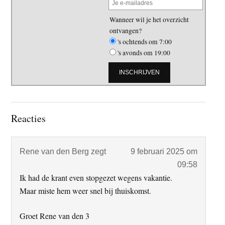
Wanneer wil je het overzicht
ontvangen?
's ochtends om 7:00
's avonds om 19:00
Lees
Reacties
Interacties
Rene van den Berg
zegt
9 februari 2025 om
09:58
Ik had de krant even stopgezet wegens vakantie.
Maar miste hem weer snel bij thuiskomst.
Groet Rene van den 3