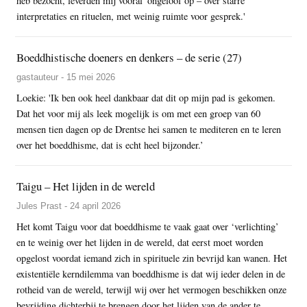
heb bezocht, leverden mij vooral 'ongeloof op – over starre
interpretaties en rituelen, met weinig ruimte voor gesprek.'
Boeddhistische doeners en denkers – de serie (27)
gastauteur - 15 mei 2026
Loekie: 'Ik ben ook heel dankbaar dat dit op mijn pad is gekomen.
Dat het voor mij als leek mogelijk is om met een groep van 60
mensen tien dagen op de Drentse hei samen te mediteren en te leren
over het boeddhisme, dat is echt heel bijzonder.’
Taigu – Het lijden in de wereld
Jules Prast - 24 april 2026
Het komt Taigu voor dat boeddhisme te vaak gaat over ‘verlichting’
en te weinig over het lijden in de wereld, dat eerst moet worden
opgelost voordat iemand zich in spirituele zin bevrijd kan wanen. Het
existentiële kerndilemma van boeddhisme is dat wij ieder delen in de
rotheid van de wereld, terwijl wij over het vermogen beschikken onze
bevrijding dichterbij te brengen door het lijden van de ander te