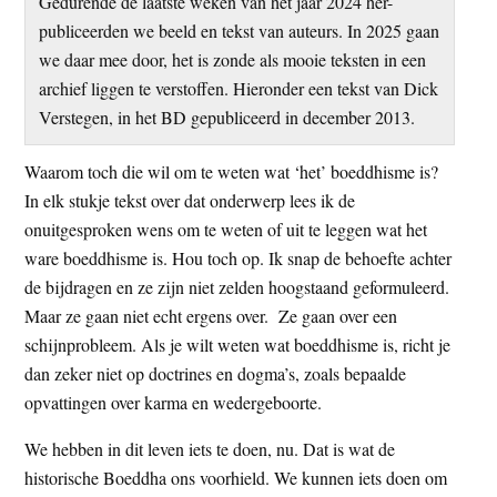
Gedurende de laatste weken van het jaar 2024 her-
t
e
publiceerden we beeld en tekst van auteurs. In 2025 gaan
e
s
we daar mee door, het is zonde als mooie teksten in een
i
archief liggen te verstoffen. Hieronder een tekst van Dick
t
Verstegen, in het BD gepubliceerd in december 2013.
e
Waarom toch die wil om te weten wat ‘het’ boeddhisme is?
In elk stukje tekst over dat onderwerp lees ik de
onuitgesproken wens om te weten of uit te leggen wat het
ware boeddhisme is. Hou toch op. Ik snap de behoefte achter
de bijdragen en ze zijn niet zelden hoogstaand geformuleerd.
Maar ze gaan niet echt ergens over. Ze gaan over een
schijnprobleem. Als je wilt weten wat boeddhisme is, richt je
dan zeker niet op doctrines en dogma’s, zoals bepaalde
opvattingen over karma en wedergeboorte.
We hebben in dit leven iets te doen, nu. Dat is wat de
historische Boeddha ons voorhield. We kunnen iets doen om