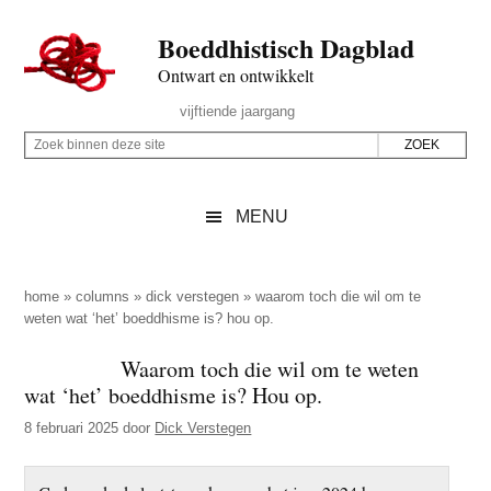
Door
Skip
Spring
Spring
Boeddhistisch Dagblad
naar
to
naar
naar
de
secondary
de
de
Ontwart en ontwikkelt
hoofd
menu
eerste
voettekst
Header
vijftiende jaargang
inhoud
sidebar
Rechts
Z
Z
o
o
e
e
MENU
k
k
b
o
i
p
home
»
columns
»
dick verstegen
»
waarom toch die wil om te
n
weten wat ‘het’ boeddhisme is? hou op.
d
n
e
Waarom toch die wil om te weten
e
z
wat ‘het’ boeddhisme is? Hou op.
n
e
d
8 februari 2025
door
Dick Verstegen
s
e
i
z