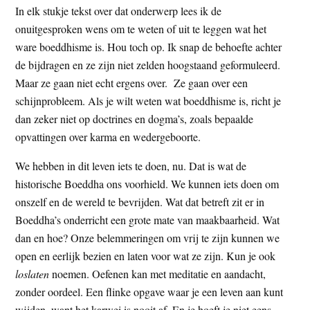
In elk stukje tekst over dat onderwerp lees ik de
t
e
onuitgesproken wens om te weten of uit te leggen wat het
e
s
ware boeddhisme is. Hou toch op. Ik snap de behoefte achter
i
de bijdragen en ze zijn niet zelden hoogstaand geformuleerd.
t
Maar ze gaan niet echt ergens over. Ze gaan over een
e
schijnprobleem. Als je wilt weten wat boeddhisme is, richt je
dan zeker niet op doctrines en dogma’s, zoals bepaalde
opvattingen over karma en wedergeboorte.
We hebben in dit leven iets te doen, nu. Dat is wat de
historische Boeddha ons voorhield. We kunnen iets doen om
onszelf en de wereld te bevrijden. Wat dat betreft zit er in
Boeddha’s onderricht een grote mate van maakbaarheid. Wat
dan en hoe? Onze belemmeringen om vrij te zijn kunnen we
open en eerlijk bezien en laten voor wat ze zijn. Kun je ook
loslaten
noemen. Oefenen kan met meditatie en aandacht,
zonder oordeel. Een flinke opgave waar je een leven aan kunt
wijden, want het karwei is nooit af. En je hoeft je niet eens