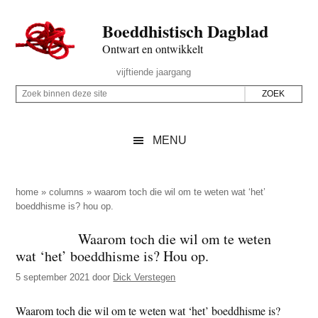
Door
Skip
Spring
Spring
Boeddhistisch Dagblad
naar
to
naar
naar
de
secondary
de
de
Ontwart en ontwikkelt
hoofd
menu
eerste
voettekst
Header
vijftiende jaargang
inhoud
sidebar
Rechts
Z
Z
o
o
e
e
MENU
k
k
b
o
i
p
home
»
columns
»
waarom toch die wil om te weten wat ‘het’
n
boeddhisme is? hou op.
d
n
e
Waarom toch die wil om te weten
e
z
wat ‘het’ boeddhisme is? Hou op.
n
e
d
5 september 2021
door
Dick Verstegen
s
e
i
Waarom toch die wil om te weten wat ‘het’ boeddhisme is?
z