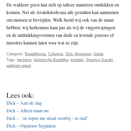
De wakkere geest laat zich op talloze manieren ontdekken en
kennen. Net als Avalokiteshvara alle gestalten kan aannemen
om mensen te bevrijden. Welk beeld wij ook van de maan
hebben; wij herkennen haar pas als wij de vingerwijzingen
en de uitdrukkingsvormen van dode en levende goeroes of
meesters kunnen laten voor wat ze zijn.
Categorie:
Boeddhisme
,
Columns
,
Dick Verstegen
,
Geluk
Tags:
hechting
,
historische Boeddha
,
loslaten
,
Shunryu Suzuki
,
wakkere geest
Lees ook:
Dick – Aan de slag
Dick – Alleen maar nu
Dick – ‘ze lopen me straal voorbij – te oud’
Dick – Opnieuw beginnen