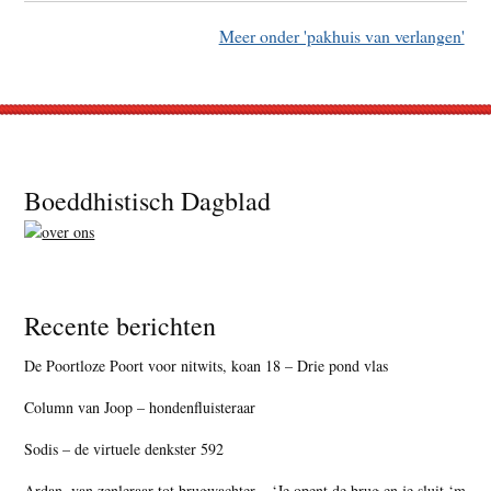
Meer onder 'pakhuis van verlangen'
Footer
Boeddhistisch Dagblad
Recente berichten
De Poortloze Poort voor nitwits, koan 18 – Drie pond vlas
Column van Joop – hondenfluisteraar
Sodis – de virtuele denkster 592
Ardan, van zenleraar tot brugwachter – ‘Je opent de brug en je sluit ‘m