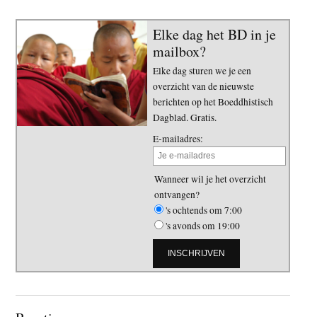
Elke dag het BD in je
mailbox?
Elke dag sturen we je een
overzicht van de nieuwste
berichten op het Boeddhistisch
Dagblad. Gratis.
E-mailadres:
Wanneer wil je het overzicht
ontvangen?
's ochtends om 7:00
's avonds om 19:00
Lees