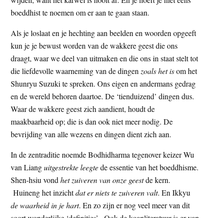
boeddhist te noemen om er aan te gaan staan.
Als je loslaat en je hechting aan beelden en woorden opgeeft
kun je je bewust worden van de wakkere geest die ons
draagt, waar we deel van uitmaken en die ons in staat stelt tot
die liefdevolle waarneming van de dingen
zoals het is
om het
Shunryu Suzuki te spreken. Ons eigen en andermans gedrag
en de wereld behoren daartoe. De ‘tienduizend’ dingen dus.
Waar de wakkere geest zich aandient, houdt de
maakbaarheid op; die is dan ook niet meer nodig. De
bevrijding van alle wezens en dingen dient zich aan.
In de zentraditie noemde Bodhidharma tegenover keizer Wu
van Liang
uitgestrekte leegte
de essentie van het boeddhisme.
Shen-hsiu vond
het zuiveren van onze geest
de kern.
Huineng het inzicht
dat er niets te zuiveren valt
. En Ikkyu
de waarheid in je hart
. En zo zijn er nog veel meer van dit
soort wonderlijke ‘definities’. Ook de koanliteratuur is er van