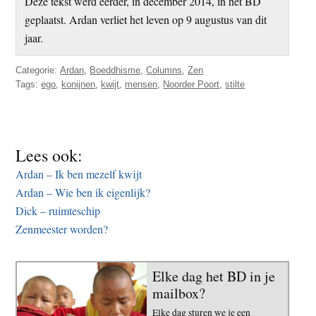
Deze tekst werd eerder, in december 2014, in het BD
geplaatst. Ardan verliet het leven op 9 augustus van dit
jaar.
Categorie:
Ardan
,
Boeddhisme
,
Columns
,
Zen
Tags:
ego
,
konijnen
,
kwijt
,
mensen
,
Noorder Poort
,
stilte
Lees ook:
Ardan – Ik ben mezelf kwijt
Ardan – Wie ben ik eigenlijk?
Dick – ruimteschip
Zenmeester worden?
Elke dag het BD in je
mailbox?
Elke dag sturen we je een