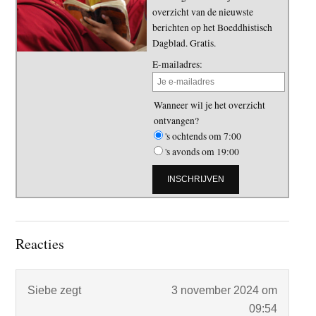
overzicht van de nieuwste
berichten op het Boeddhistisch
Dagblad. Gratis.
E-mailadres:
Wanneer wil je het overzicht
ontvangen?
's ochtends om 7:00
's avonds om 19:00
Lees
Reacties
Interacties
Siebe
zegt
3 november 2024 om
09:54