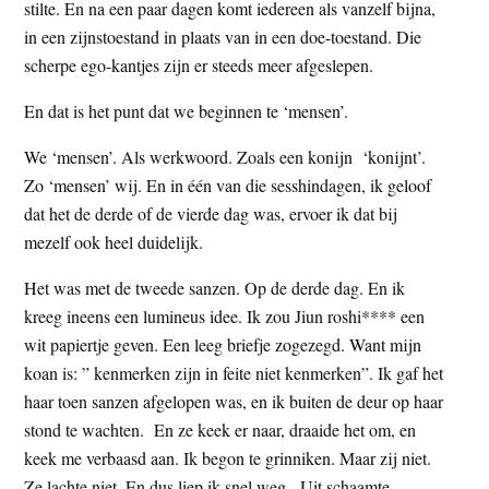
stilte. En na een paar dagen komt iedereen als vanzelf bijna,
in een zijnstoestand in plaats van in een doe-toestand. Die
scherpe ego-kantjes zijn er steeds meer afgeslepen.
En dat is het punt dat we beginnen te ‘mensen’.
We ‘mensen’. Als werkwoord. Zoals een konijn ‘konijnt’.
Zo ‘mensen’ wij. En in één van die sesshindagen, ik geloof
dat het de derde of de vierde dag was, ervoer ik dat bij
mezelf ook heel duidelijk.
Het was met de tweede sanzen. Op de derde dag. En ik
kreeg ineens een lumineus idee. Ik zou Jiun roshi**** een
wit papiertje geven. Een leeg briefje zogezegd. Want mijn
koan is: ” kenmerken zijn in feite niet kenmerken”. Ik gaf het
haar toen sanzen afgelopen was, en ik buiten de deur op haar
stond te wachten. En ze keek er naar, draaide het om, en
keek me verbaasd aan. Ik begon te grinniken. Maar zij niet.
Ze lachte niet. En dus liep ik snel weg. Uit schaamte.