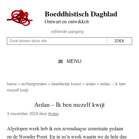
Door
Skip
Spring
Spring
Boeddhistisch Dagblad
naar
to
naar
naar
de
secondary
de
de
Ontwart en ontwikkelt
hoofd
menu
eerste
voettekst
Header
vijftiende jaargang
inhoud
sidebar
Rechts
Z
Z
o
o
e
e
MENU
k
k
b
o
i
p
home
»
achtergronden
»
beeldende kunst
»
ardan
»
ardan – ik ben
n
mezelf kwijt
d
n
e
Ardan – Ik ben mezelf kwijt
e
z
n
3 november 2024
door
Ardan
e
d
s
Afgelopen week heb ik een zevendaagse zenretraite gedaan
e
i
op de Noorder Poort. En in zo’n week waarin we de hele dag
z