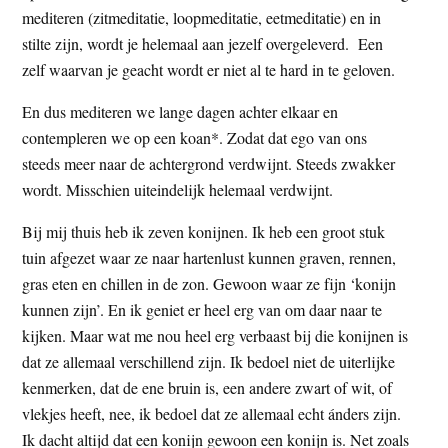
t
mediteren (zitmeditatie, loopmeditatie, eetmeditatie) en in
e
stilte zijn, wordt je helemaal aan jezelf overgeleverd. Een
e
s
zelf waarvan je geacht wordt er niet al te hard in te geloven.
i
t
En dus mediteren we lange dagen achter elkaar en
e
contempleren we op een koan*. Zodat dat ego van ons
steeds meer naar de achtergrond verdwijnt. Steeds zwakker
wordt. Misschien uiteindelijk helemaal verdwijnt.
Bij mij thuis heb ik zeven konijnen. Ik heb een groot stuk
tuin afgezet waar ze naar hartenlust kunnen graven, rennen,
gras eten en chillen in de zon. Gewoon waar ze fijn ‘konijn
kunnen zijn’. En ik geniet er heel erg van om daar naar te
kijken. Maar wat me nou heel erg verbaast bij die konijnen is
dat ze allemaal verschillend zijn. Ik bedoel niet de uiterlijke
kenmerken, dat de ene bruin is, een andere zwart of wit, of
vlekjes heeft, nee, ik bedoel dat ze allemaal echt ánders zijn.
Ik dacht altijd dat een konijn gewoon een konijn is. Net zoals