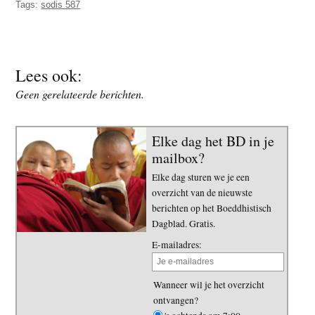
Tags:
sodis 587
t
e
e
s
i
t
Lees ook:
e
Geen gerelateerde berichten.
Elke dag het BD in je
mailbox?
Elke dag sturen we je een
overzicht van de nieuwste
berichten op het Boeddhistisch
Dagblad. Gratis.
E-mailadres:
Wanneer wil je het overzicht
ontvangen?