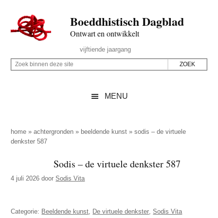
Door
Skip
Spring
Spring
Boeddhistisch Dagblad
naar
to
naar
naar
de
secondary
de
de
Ontwart en ontwikkelt
hoofd
menu
eerste
voettekst
Header
vijftiende jaargang
inhoud
sidebar
Rechts
Z
Z
o
o
e
e
MENU
k
k
b
o
i
p
home
»
achtergronden
»
beeldende kunst
»
sodis – de virtuele
n
denkster 587
d
n
e
Sodis – de virtuele denkster 587
e
z
n
4 juli 2026
door
Sodis Vita
e
d
s
e
i
Categorie:
Beeldende kunst
,
De virtuele denkster
,
Sodis Vita
z