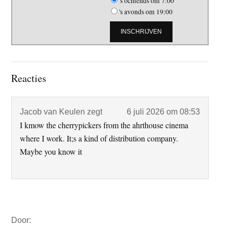
's ochtends om 7:00
's avonds om 19:00
Lees
Reacties
Interacties
Jacob van Keulen
zegt
6 juli 2026 om 08:53
I kmow the cherrypickers from the ahrthouse cinema
where I work. It;s a kind of distribution company.
Maybe you know it
Primaire
Door:
Sidebar