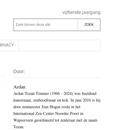
Header
vijftiende jaargang
Rechts
Z
Z
o
o
e
e
k
k
RIVACY
b
o
i
p
Primaire
n
d
Door:
Sidebar
n
e
e
z
Ardan
n
Ardan Tozan Timmer (1966 - 2024) was beeldend
e
d
kunstenaar, zenbeoefenaar en kok. In juni 2016 is hij
s
e
door zenmeester Jiun Hogen roshi in het
i
z
International Zen Center Noorder Poort in
t
e
Wapserveen geordineerd tot zenleraar met de naam
e
Tozan.
s