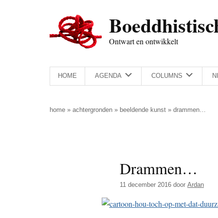
Door
Skip
Spring
Spring
Boeddhistisc
naar
to
naar
naar
de
secondary
de
de
Ontwart en ontwikkelt
hoofd
menu
eerste
voettekst
inhoud
sidebar
HOME
AGENDA
COLUMNS
N
home
»
achtergronden
»
beeldende kunst
»
drammen…
Drammen…
11 december 2016
door
Ardan