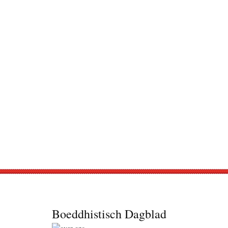
Footer
Boeddhistisch Dagblad