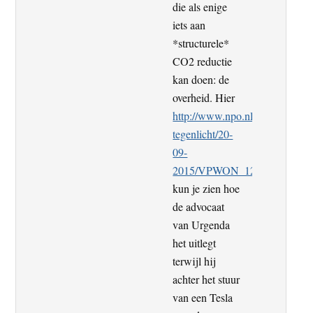
die als enige
iets aan
*structurele*
CO2 reductie
kan doen: de
overheid. Hier
http://www.npo.nl/vpro-
tegenlicht/20-
09-
2015/VPWON_1232887
kun je zien hoe
de advocaat
van Urgenda
het uitlegt
terwijl hij
achter het stuur
van een Tesla