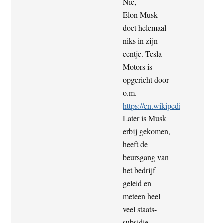
Nic,
Elon Musk
doet helemaal
niks in zijn
eentje. Tesla
Motors is
opgericht door
o.m.
https://en.wikipedia.org/wiki/
Later is Musk
erbij gekomen,
heeft de
beursgang van
het bedrijf
geleid en
meteen heel
veel staats-
subsidie