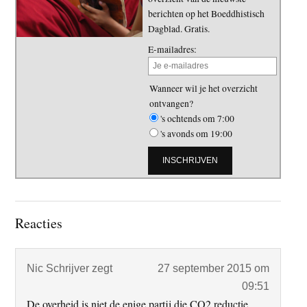
berichten op het Boeddhistisch
Dagblad. Gratis.
E-mailadres:
Wanneer wil je het overzicht
ontvangen?
's ochtends om 7:00
's avonds om 19:00
Lees
Reacties
Interacties
Nic Schrijver
zegt
27 september 2015 om
09:51
De overheid is niet de enige partij die CO2 reductie