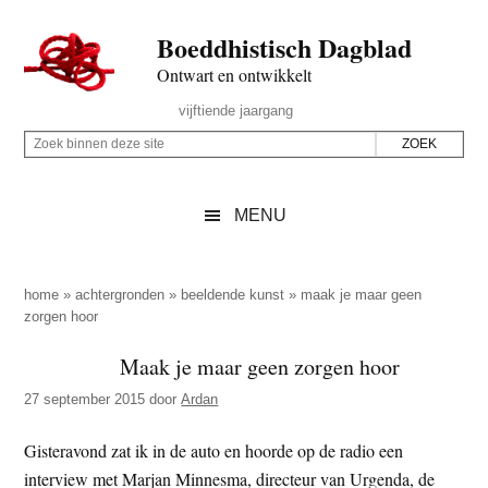
Door
Skip
Spring
Spring
Boeddhistisch Dagblad
naar
to
naar
naar
de
secondary
de
de
Ontwart en ontwikkelt
hoofd
menu
eerste
voettekst
Header
vijftiende jaargang
inhoud
sidebar
Rechts
Z
Z
o
o
e
e
MENU
k
k
b
o
i
p
home
»
achtergronden
»
beeldende kunst
»
maak je maar geen
n
zorgen hoor
d
n
e
Maak je maar geen zorgen hoor
e
z
n
27 september 2015
door
Ardan
e
d
s
Gisteravond zat ik in de auto en hoorde op de radio een
e
i
interview met Marjan Minnesma, directeur van Urgenda, de
z