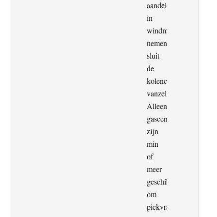
aandelen
in
windmolens
nemen,
sluit
de
kolencentrale
vanzelf.
Alleen
gascentrales
zijn
min
of
meer
geschikt
om
piekvraag