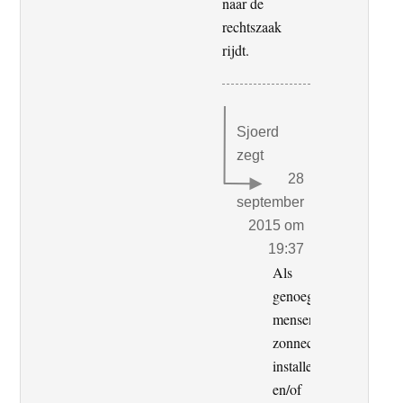
naar de
rechtszaak
rijdt.
Sjoerd
zegt
28
september
2015 om
19:37
Als
genoeg
mensen
zonnecellen
installeren
en/of