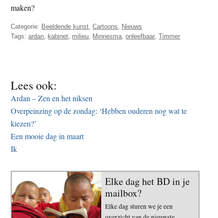
maken?
Categorie:
Beeldende kunst
,
Cartoons
,
Nieuws
Tags:
ardan
,
kabinet
,
milieu
,
Minnesma
,
onleefbaar
,
Timmer
Lees ook:
Ardan – Zen en het niksen
Overpeinzing op de zondag: ‘Hebben ouderen nog wat te
kiezen?’
Een mooie dag in maart
Ik
Elke dag het BD in je
mailbox?
Elke dag sturen we je een
overzicht van de nieuwste