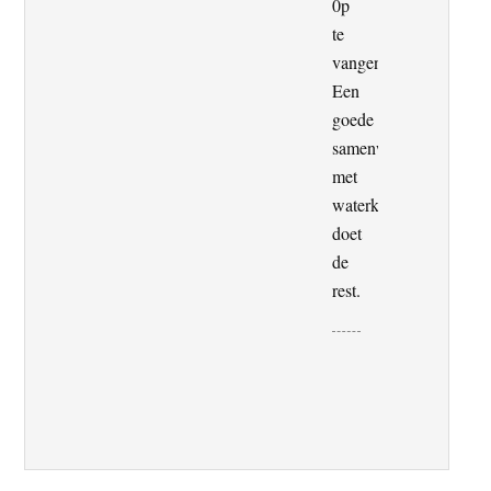
0p
te
vangen.
Een
goede
samenwerking
met
waterkrachtcentrales
doet
de
rest.