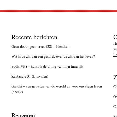
Recente berichten
O
He
Geen dood, geen vrees (28) – Identiteit
we
Le
Wat is de zin van een gesprek over de zin van het leven?
Sodis Vita – kunst is de uiting van mijn innerlijk
Z
Zentangle 31 (Enzymen)
Gandhi – een geweten van de wereld en voor ons eigen leven
Co
(deel 2)
Ov
C
Reageren
Re