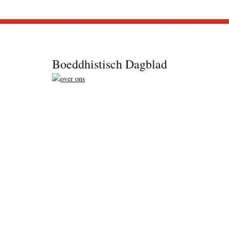
Footer
Boeddhistisch Dagblad