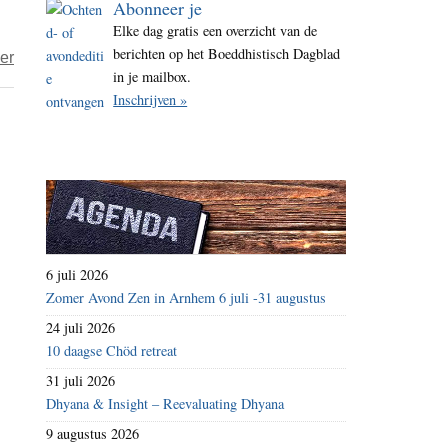
Abonneer je
i
Elke dag gratis een overzicht van de
t
berichten op het Boeddhistisch Dagblad
over
er
e
in je mailbox.
Maak
Inschrijven »
je
maar
geen
zorgen
hoor
6 juli 2026
Zomer Avond Zen in Arnhem 6 juli -31 augustus
24 juli 2026
10 daagse Chöd retreat
31 juli 2026
Dhyana & Insight – Reevaluating Dhyana
9 augustus 2026