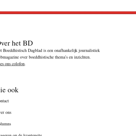
ver het BD
t Boeddhistisch Dagblad is een onafhankelijk journalistiek
bmagazine over boeddhistische thema’s en inzichten.
es ons colofon
.
ie ook
ntact
er ons
olumns
ageren op de krantensite