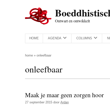
Door
Skip
Spring
Spring
Boeddhistisc
naar
to
naar
naar
de
secondary
de
de
Ontwart en ontwikkelt
hoofd
menu
eerste
voettekst
inhoud
sidebar
HOME
AGENDA
COLUMNS
N
home
»
onleefbaar
onleefbaar
Maak je maar geen zorgen hoor
27 september 2015
door
Ardan