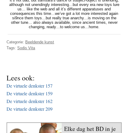
it’s not bad, but samsara’s dance of subject-object is unending,
t
although not unendingly interesting…but every era new toys lure
e
us… like the web and all it’s different apparatuses and
e
consequences this time…we’ve got a lot more interested again
s
si9nce them toys…but really true anarchy…is moving on the
i
other tune… also always available, since ancient times, never
changing, ready…to welcome us…home.
t
e
Categorie:
Beeldende kunst
Tags:
Sodis Vita
Lees ook:
De virtuele denkster 157
De virtuele denkster 159
De virtuele denkster 162
De virtuele denkster 209
Elke dag het BD in je