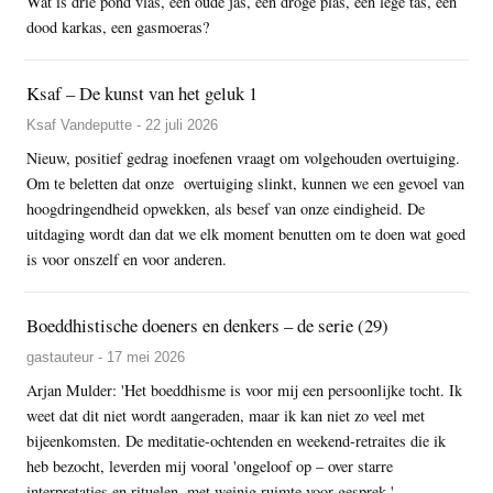
Wat is drie pond vlas, een oude jas, een droge plas, een lege tas, een
dood karkas, een gasmoeras?
Ksaf – De kunst van het geluk 1
Ksaf Vandeputte - 22 juli 2026
Nieuw, positief gedrag inoefenen vraagt om volgehouden overtuiging.
Om te beletten dat onze overtuiging slinkt, kunnen we een gevoel van
hoogdringendheid opwekken, als besef van onze eindigheid. De
uitdaging wordt dan dat we elk moment benutten om te doen wat goed
is voor onszelf en voor anderen.
Boeddhistische doeners en denkers – de serie (29)
gastauteur - 17 mei 2026
Arjan Mulder: 'Het boeddhisme is voor mij een persoonlijke tocht. Ik
weet dat dit niet wordt aangeraden, maar ik kan niet zo veel met
bijeenkomsten. De meditatie-ochtenden en weekend-retraites die ik
heb bezocht, leverden mij vooral 'ongeloof op – over starre
interpretaties en rituelen, met weinig ruimte voor gesprek.'