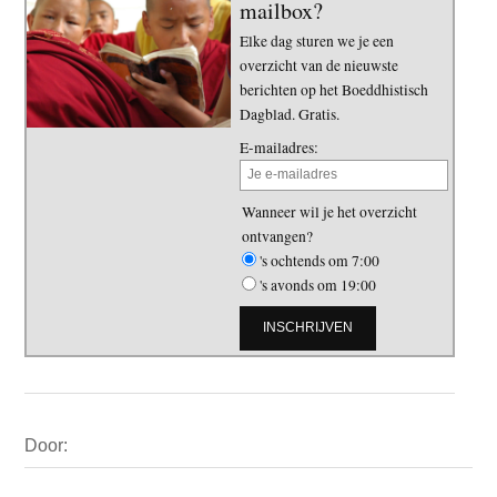
mailbox?
Elke dag sturen we je een
overzicht van de nieuwste
berichten op het Boeddhistisch
Dagblad. Gratis.
E-mailadres:
Wanneer wil je het overzicht
ontvangen?
's ochtends om 7:00
's avonds om 19:00
Primaire
Door:
Sidebar