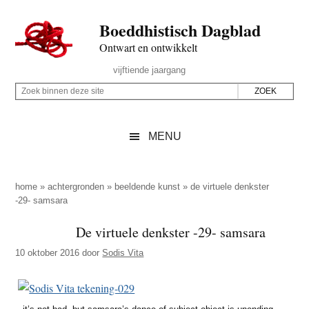
Door
Skip
Spring
Spring
Boeddhistisch Dagblad
naar
to
naar
naar
de
secondary
de
de
Ontwart en ontwikkelt
hoofd
menu
eerste
voettekst
Header
vijftiende jaargang
inhoud
sidebar
Rechts
Z
Z
o
o
e
e
MENU
k
k
b
o
i
p
home
»
achtergronden
»
beeldende kunst
»
de virtuele denkster
n
-29- samsara
d
n
e
De virtuele denkster -29- samsara
e
z
n
10 oktober 2016
door
Sodis Vita
e
d
s
e
i
z