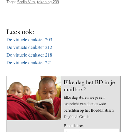
Tags:
Sodis Vita
,
tekening 209
t
e
e
s
i
t
Lees ook:
e
De virtuele denkster 203
De virtuele denkster 212
De virtuele denkster 218
De virtuele denkster 221
Elke dag het BD in je
mailbox?
Elke dag sturen we je een
overzicht van de nieuwste
berichten op het Boeddhistisch
Dagblad. Gratis.
E-mailadres: