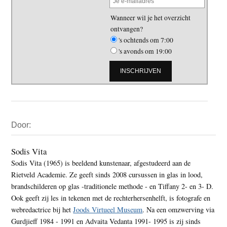
Wanneer wil je het overzicht
ontvangen?
's ochtends om 7:00
's avonds om 19:00
Primaire
Door:
Sidebar
Sodis Vita
Sodis Vita (1965) is beeldend kunstenaar, afgestudeerd aan de
Rietveld Academie. Ze geeft sinds 2008 cursussen in glas in lood,
brandschilderen op glas -traditionele methode - en Tiffany 2- en 3- D.
Ook geeft zij les in tekenen met de rechterhersenhelft, is fotografe en
webredactrice bij het
Joods Virtueel Museum
. Na een omzwerving via
Gurdjieff 1984 - 1991 en Advaita Vedanta 1991- 1995 is zij sinds