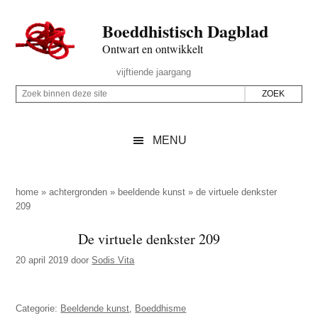
Door
Skip
Spring
Spring
Boeddhistisch Dagblad
naar
to
naar
naar
de
secondary
de
de
Ontwart en ontwikkelt
hoofd
menu
eerste
voettekst
Header
vijftiende jaargang
inhoud
sidebar
Rechts
Z
Z
o
o
e
e
MENU
k
k
b
o
i
p
home
»
achtergronden
»
beeldende kunst
»
de virtuele denkster
n
209
d
n
e
De virtuele denkster 209
e
z
n
20 april 2019
door
Sodis Vita
e
d
s
e
i
Categorie:
Beeldende kunst
,
Boeddhisme
z