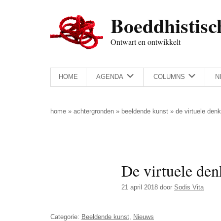
Door
Skip
Spring
Spring
Boeddhistisc
naar
to
naar
naar
de
secondary
de
de
Ontwart en ontwikkelt
hoofd
menu
eerste
voettekst
inhoud
sidebar
HOME
AGENDA
COLUMNS
N
home
»
achtergronden
»
beeldende kunst
»
de virtuele den
De virtuele den
21 april 2018
door
Sodis Vita
Categorie:
Beeldende kunst
,
Nieuws