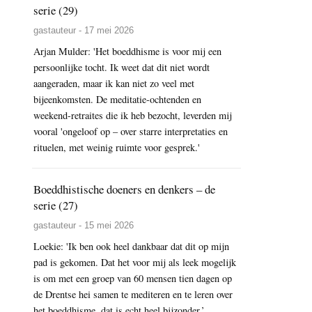
serie (29)
gastauteur - 17 mei 2026
Arjan Mulder: 'Het boeddhisme is voor mij een
persoonlijke tocht. Ik weet dat dit niet wordt
aangeraden, maar ik kan niet zo veel met
bijeenkomsten. De meditatie-ochtenden en
weekend-retraites die ik heb bezocht, leverden mij
vooral 'ongeloof op – over starre interpretaties en
rituelen, met weinig ruimte voor gesprek.'
Boeddhistische doeners en denkers – de
serie (27)
gastauteur - 15 mei 2026
Loekie: 'Ik ben ook heel dankbaar dat dit op mijn
pad is gekomen. Dat het voor mij als leek mogelijk
is om met een groep van 60 mensen tien dagen op
de Drentse hei samen te mediteren en te leren over
het boeddhisme, dat is echt heel bijzonder.’