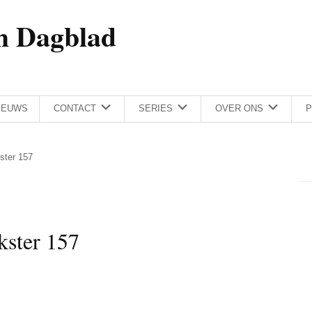
h Dagblad
IEUWS
CONTACT
SERIES
OVER ONS
P
kster 157
kster 157