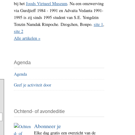
bij het
Joods Virtueel Museum
. Na een omzwerving
i
via Gurdjieff 1984 - 1991 en Advaita Vedanta 1991-
t
1995 is zij sinds 1995 student van S.E. Yongdzin
e
Tenzin Namdak Rinpoche. Dzogchen, Bonpo.
site 1
,
site 2
Alle artikelen »
Agenda
Agenda
Geef je activiteit door
Ochtend- of avondeditie
Abonneer je
Elke dag gratis een overzicht van de