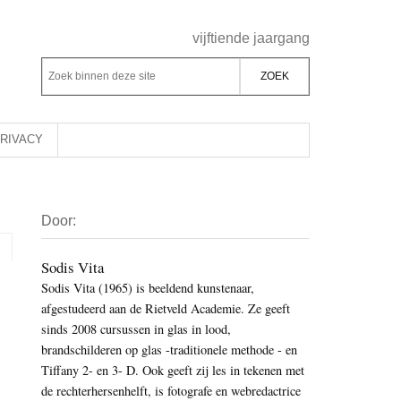
Header
vijftiende jaargang
Rechts
Z
Z
o
o
e
e
k
k
RIVACY
b
o
i
p
Primaire
n
d
Door:
Sidebar
n
e
e
z
Sodis Vita
n
Sodis Vita (1965) is beeldend kunstenaar,
e
d
afgestudeerd aan de Rietveld Academie. Ze geeft
s
e
sinds 2008 cursussen in glas in lood,
i
z
brandschilderen op glas -traditionele methode - en
t
e
Tiffany 2- en 3- D. Ook geeft zij les in tekenen met
e
de rechterhersenhelft, is fotografe en webredactrice
s