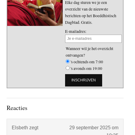
Elke dag sturen we je een
overzicht van de nieuwste
berichten op het Boeddhistisch
Dagblad. Gratis.
E-mailadres:
Wanneer wil je het overzicht
ontvangen?
's ochtends om 7:00
's avonds om 19:00
Lees
Reacties
Interacties
Elsbeth
zegt
29 september 2025 om