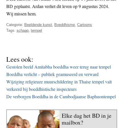
t
BD geplaatst. Ardan verliet dit leven op 9 augustus 2024.
e
e
Wij missen hem.
s
i
Categorie:
Beeldende kunst
,
Boeddhisme
,
Cartoons
t
Tags:
schaap
,
tempel
e
Lees ook:
Gestolen beeld Amitabha boeddha weer terug naar tempel
Boeddha verlicht – publiek geamuseerd en verward
Wijziging religieuze muurschildering in Thaise tempel valt
verkeerd bij boeddhistische inspecteurs
De verborgen Boeddha in de Cambodjaanse Baphuontempel
Elke dag het BD in je
mailbox?