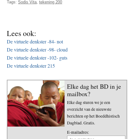
Tags:
Sodis Vita
,
tekening 200
t
e
e
s
i
t
Lees ook:
e
De virtuele denkster -84- not
De virtuele denkster -98- cloud
De virtuele denkster -102- guts
De virtuele denkster 215
Elke dag het BD in je
mailbox?
Elke dag sturen we je een
overzicht van de nieuwste
berichten op het Boeddhistisch
Dagblad. Gratis.
E-mailadres: