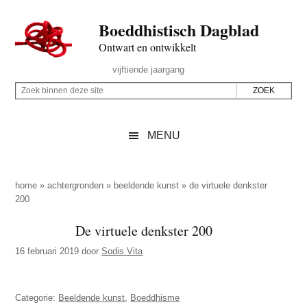
Door
Skip
Spring
Spring
Boeddhistisch Dagblad
naar
to
naar
naar
de
secondary
de
de
Ontwart en ontwikkelt
hoofd
menu
eerste
voettekst
Header
vijftiende jaargang
inhoud
sidebar
Rechts
Z
Z
o
o
e
e
MENU
k
k
b
o
i
p
home
»
achtergronden
»
beeldende kunst
»
de virtuele denkster
n
200
d
n
e
De virtuele denkster 200
e
z
n
16 februari 2019
door
Sodis Vita
e
d
s
e
i
Categorie:
Beeldende kunst
,
Boeddhisme
z