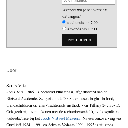
Wanneer wil je het overzicht
ontvangen?
's ochtends om 7:00
's avonds om 19:00
Primaire
Door:
Sidebar
Sodis Vita
Sodis Vita (1965) is beeldend kunstenaar, afgestudeerd aan de
Rietveld Academie. Ze geeft sinds 2008 cursussen in glas in lood,
brandschilderen op glas -traditionele methode - en Tiffany 2- en 3- D.
Ook geeft zij les in tekenen met de rechterhersenhelft, is fotografe en
webredactrice bij het
Joods Virtueel Museum
. Na een omzwerving via
Gurdjieff 1984 - 1991 en Advaita Vedanta 1991- 1995 is zij sinds