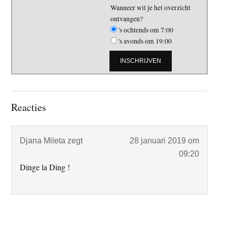
Wanneer wil je het overzicht
ontvangen?
's ochtends om 7:00
's avonds om 19:00
Lees
Reacties
Interacties
Djana Mileta
zegt
28 januari 2019 om
09:20
Dinge la Ding !
Primaire