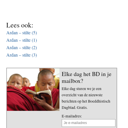
t
e
e
s
i
Lees ook:
t
Ardan – stilte (5)
e
Ardan – stilte (1)
Ardan – stilte (2)
Ardan – stilte (3)
Elke dag het BD in je
mailbox?
Elke dag sturen we je een
overzicht van de nieuwste
berichten op het Boeddhistisch
Dagblad. Gratis.
E-mailadres: