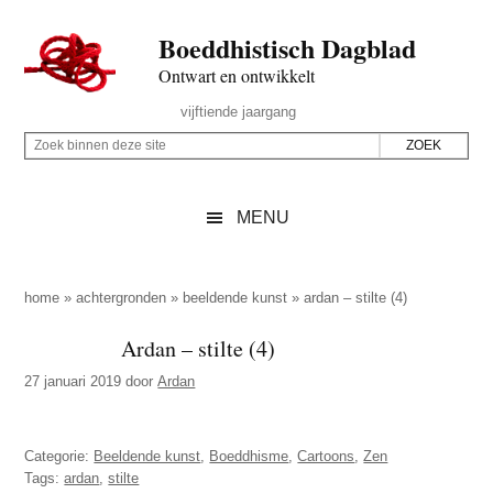
Door
Skip
Spring
Spring
Boeddhistisch Dagblad
naar
to
naar
naar
de
secondary
de
de
Ontwart en ontwikkelt
hoofd
menu
eerste
voettekst
Header
vijftiende jaargang
inhoud
sidebar
Rechts
Z
Z
o
o
e
e
MENU
k
k
b
o
i
p
home
»
achtergronden
»
beeldende kunst
»
ardan – stilte (4)
n
d
Ardan – stilte (4)
n
e
e
27 januari 2019
door
Ardan
z
n
e
d
s
Categorie:
Beeldende kunst
,
Boeddhisme
,
Cartoons
,
Zen
e
i
Tags:
ardan
,
stilte
z