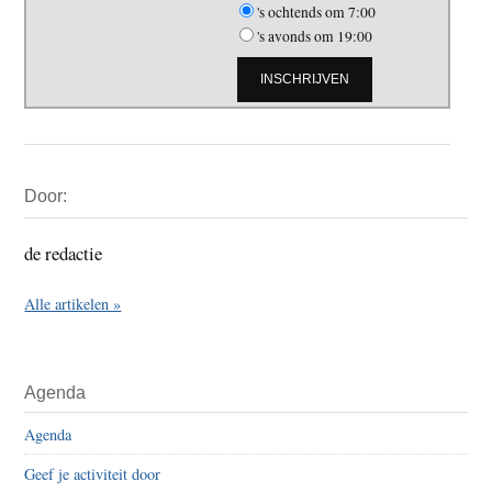
's ochtends om 7:00
's avonds om 19:00
Primaire
Door:
Sidebar
de redactie
Alle artikelen »
Agenda
Agenda
Geef je activiteit door