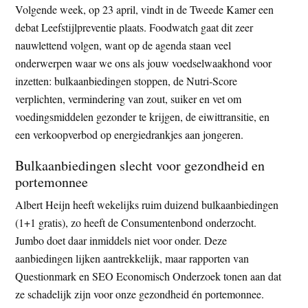
Volgende week, op 23 april, vindt in de Tweede Kamer een
t
e
debat Leefstijlpreventie plaats. Foodwatch gaat dit zeer
e
s
nauwlettend volgen, want op de agenda staan veel
i
onderwerpen waar we ons als jouw voedselwaakhond voor
t
inzetten: bulkaanbiedingen stoppen, de Nutri-Score
e
verplichten, vermindering van zout, suiker en vet om
voedingsmiddelen gezonder te krijgen, de eiwittransitie, en
een verkoopverbod op energiedrankjes aan jongeren.
Bulkaanbiedingen slecht voor gezondheid en
portemonnee
Albert Heijn heeft wekelijks ruim duizend bulkaanbiedingen
(1+1 gratis), zo heeft de Consumentenbond onderzocht.
Jumbo doet daar inmiddels niet voor onder. Deze
aanbiedingen lijken aantrekkelijk, maar rapporten van
Questionmark en SEO Economisch Onderzoek tonen aan dat
ze schadelijk zijn voor onze gezondheid én portemonnee.