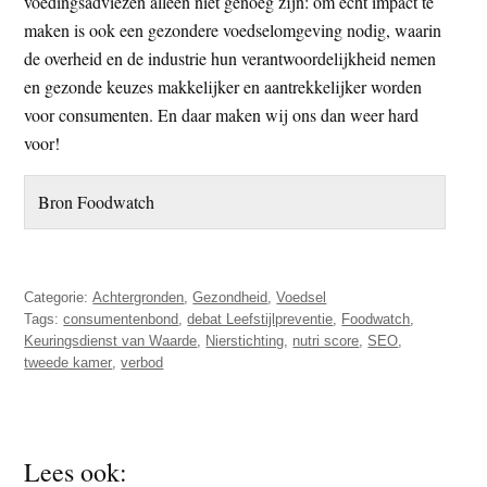
voedingsadviezen alleen niet genoeg zijn: om echt impact te
maken is ook een gezondere voedselomgeving nodig, waarin
de overheid en de industrie hun verantwoordelijkheid nemen
en gezonde keuzes makkelijker en aantrekkelijker worden
voor consumenten. En daar maken wij ons dan weer hard
voor!
Bron Foodwatch
Categorie:
Achtergronden
,
Gezondheid
,
Voedsel
Tags:
consumentenbond
,
debat Leefstijlpreventie
,
Foodwatch
,
Keuringsdienst van Waarde
,
Nierstichting
,
nutri score
,
SEO
,
tweede kamer
,
verbod
Lees ook: