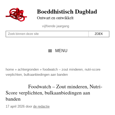
Door
Skip
Spring
Spring
Boeddhistisch Dagblad
naar
to
naar
naar
de
secondary
de
de
Ontwart en ontwikkelt
hoofd
menu
eerste
voettekst
Header
vijftiende jaargang
inhoud
sidebar
Rechts
Z
Z
o
o
e
e
MENU
k
k
b
o
i
p
home
»
achtergronden
»
foodwatch – zout minderen, nutri-score
n
verplichten, bulkaanbiedingen aan banden
d
n
e
Foodwatch – Zout minderen, Nutri-
e
z
Score verplichten, bulkaanbiedingen aan
n
e
banden
d
s
17 april 2026
door
de redactie
e
i
z