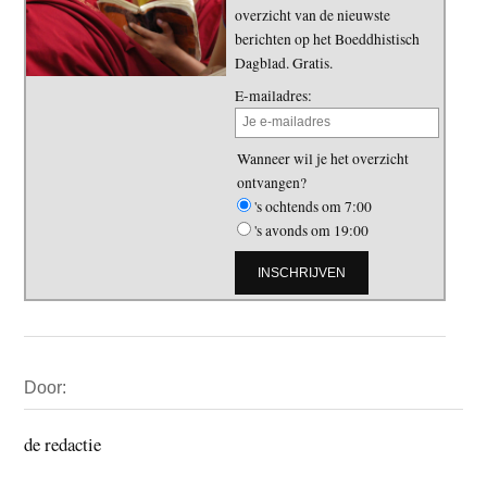
overzicht van de nieuwste
berichten op het Boeddhistisch
Dagblad. Gratis.
E-mailadres:
Wanneer wil je het overzicht
ontvangen?
's ochtends om 7:00
's avonds om 19:00
Primaire
Door:
Sidebar
de redactie