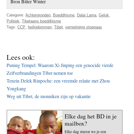
Bron Bitter Winter
Categorie:
Achtergronden
,
Boeddhisme
,
Dalai Lama
,
Geluk
,
Politiek
,
Tibetaans boeddhisme
Tags:
CCP
,
heiligdommen
,
Tibet
,
vernietiging stoepaas
Lees ook:
Puning Tempel: Waarom Xi Jinping een genocide vierde
Zelfverbrandingen Tibet nemen toe
Tenzin Delek Rinpoche: een vreemde relatie met Zhou
Yongkang
Weg uit Tibet, de monniken zijn op vakantie
Elke dag het BD in je
mailbox?
Elke dag sturen we je een