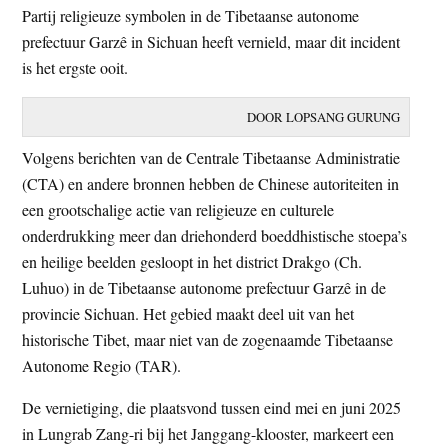
Partij religieuze symbolen in de Tibetaanse autonome
t
e
prefectuur Garzê in Sichuan heeft vernield, maar dit incident
e
s
is het ergste ooit.
i
t
DOOR LOPSANG GURUNG
e
Volgens berichten van de Centrale Tibetaanse Administratie
(CTA) en andere bronnen hebben de Chinese autoriteiten in
een grootschalige actie van religieuze en culturele
onderdrukking meer dan driehonderd boeddhistische stoepa’s
en heilige beelden gesloopt in het district Drakgo (Ch.
Luhuo) in de Tibetaanse autonome prefectuur Garzê in de
provincie Sichuan. Het gebied maakt deel uit van het
historische Tibet, maar niet van de zogenaamde Tibetaanse
Autonome Regio (TAR).
De vernietiging, die plaatsvond tussen eind mei en juni 2025
in Lungrab Zang-ri bij het Janggang-klooster, markeert een