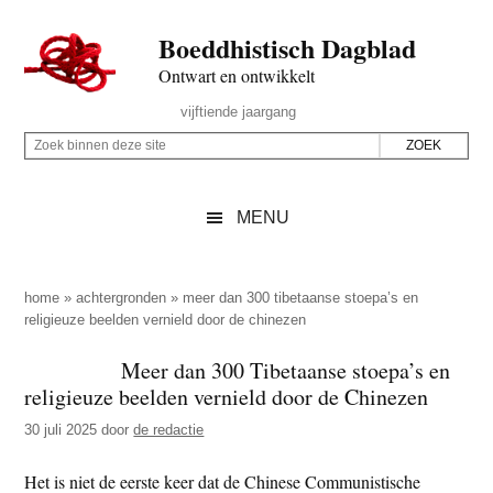
Door
Skip
Spring
Spring
Boeddhistisch Dagblad
naar
to
naar
naar
de
secondary
de
de
Ontwart en ontwikkelt
hoofd
menu
eerste
voettekst
Header
vijftiende jaargang
inhoud
sidebar
Rechts
Z
Z
o
o
e
e
MENU
k
k
b
o
i
p
home
»
achtergronden
»
meer dan 300 tibetaanse stoepa’s en
n
religieuze beelden vernield door de chinezen
d
n
e
Meer dan 300 Tibetaanse stoepa’s en
e
z
religieuze beelden vernield door de Chinezen
n
e
d
30 juli 2025
door
de redactie
s
e
i
Het is niet de eerste keer dat de Chinese Communistische
z