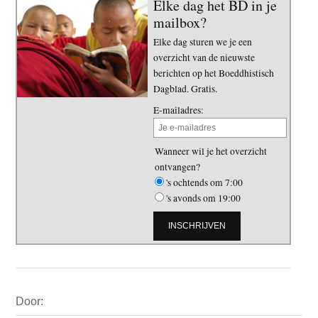
Elke dag het BD in je
mailbox?
Elke dag sturen we je een
overzicht van de nieuwste
berichten op het Boeddhistisch
Dagblad. Gratis.
E-mailadres:
Wanneer wil je het overzicht
ontvangen?
's ochtends om 7:00
's avonds om 19:00
Primaire
Door:
Sidebar