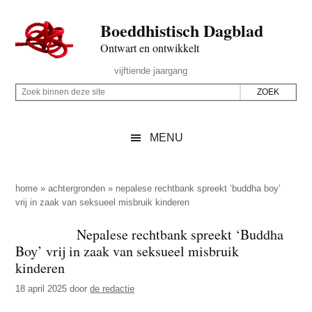
Door
Skip
Spring
Spring
Boeddhistisch Dagblad
naar
to
naar
naar
de
secondary
de
de
Ontwart en ontwikkelt
hoofd
menu
eerste
voettekst
Header
vijftiende jaargang
inhoud
sidebar
Rechts
Z
Z
o
o
e
e
MENU
k
k
b
o
i
p
home
»
achtergronden
»
nepalese rechtbank spreekt ‘buddha boy’
n
vrij in zaak van seksueel misbruik kinderen
d
n
e
Nepalese rechtbank spreekt ‘Buddha
e
z
Boy’ vrij in zaak van seksueel misbruik
n
e
kinderen
d
s
18 april 2025
door
de redactie
e
i
z