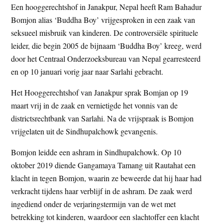
Een hooggerechtshof in Janakpur, Nepal heeft Ram Bahadur
t
e
Bomjon alias ‘Buddha Boy’ vrijgesproken in een zaak van
e
s
seksueel misbruik van kinderen. De controversiële spirituele
i
leider, die begin 2005 de bijnaam ‘Buddha Boy’ kreeg, werd
t
door het Centraal Onderzoeksbureau van Nepal gearresteerd
e
en op 10 januari vorig jaar naar Sarlahi gebracht.
Het Hooggerechtshof van Janakpur sprak Bomjan op 19
maart vrij in de zaak en vernietigde het vonnis van de
districtsrechtbank van Sarlahi. Na de vrijspraak is Bomjon
vrijgelaten uit de Sindhupalchowk gevangenis.
Bomjon leidde een ashram in Sindhupalchowk. Op 10
oktober 2019 diende Gangamaya Tamang uit Rautahat een
klacht in tegen Bomjon, waarin ze beweerde dat hij haar had
verkracht tijdens haar verblijf in de ashram. De zaak werd
ingediend onder de verjaringstermijn van de wet met
betrekking tot kinderen, waardoor een slachtoffer een klacht