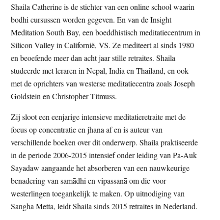
Shaila Catherine is de stichter van een online school waarin
t
e
bodhi cursussen worden gegeven. En van de Insight
e
s
Meditation South Bay, een boeddhistisch meditatiecentrum in
i
Silicon Valley in Californië, VS. Ze mediteert al sinds 1980
t
en beoefende meer dan acht jaar stille retraites. Shaila
e
studeerde met leraren in Nepal, India en Thailand, en ook
met de oprichters van westerse meditatiecentra zoals Joseph
Goldstein en Christopher Titmuss.
Zij sloot een eenjarige intensieve meditatieretraite met de
focus op concentratie en jhana af en is auteur van
verschillende boeken over dit onderwerp. Shaila praktiseerde
in de periode 2006-2015 intensief onder leiding van Pa-Auk
Sayadaw aangaande het absorberen van een nauwkeurige
benadering van samādhi en vipassanā om die voor
westerlingen toegankelijk te maken. Op uitnodiging van
Sangha Metta, leidt Shaila sinds 2015 retraites in Nederland.