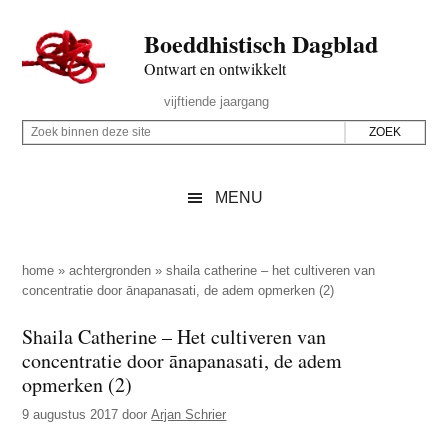
Door
Skip
Spring
Spring
Boeddhistisch Dagblad
naar
to
naar
naar
de
secondary
de
de
Ontwart en ontwikkelt
hoofd
menu
eerste
voettekst
Header
vijftiende jaargang
inhoud
sidebar
Rechts
Z
Z
o
o
e
e
MENU
k
k
b
o
i
p
home
»
achtergronden
»
shaila catherine – het cultiveren van
n
concentratie door ānapanasati, de adem opmerken (2)
d
n
e
Shaila Catherine – Het cultiveren van
e
z
concentratie door ānapanasati, de adem
n
e
opmerken (2)
d
s
9 augustus 2017
door
Arjan Schrier
e
i
z