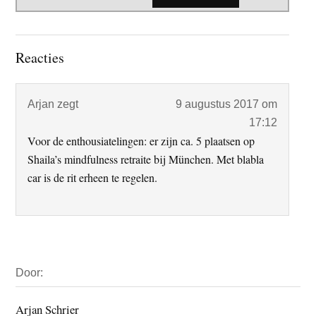
Lees
Reacties
Interacties
Arjan
zegt
9 augustus 2017 om
17:12
Voor de enthousiatelingen: er zijn ca. 5 plaatsen op
Shaila’s mindfulness retraite bij München. Met blabla
car is de rit erheen te regelen.
Primaire
Door:
Sidebar
Arjan Schrier