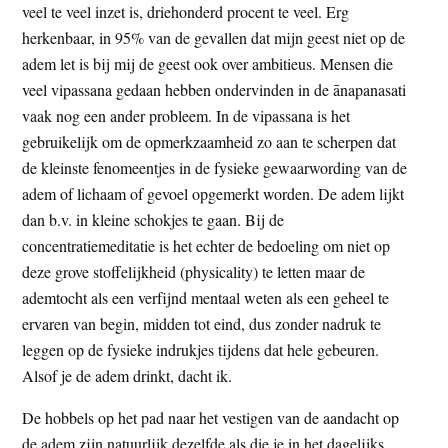
veel te veel inzet is, driehonderd procent te veel. Erg
herkenbaar, in 95% van de gevallen dat mijn geest niet op de
adem let is bij mij de geest ook over ambitieus. Mensen die
veel vipassana gedaan hebben ondervinden in de ānapanasati
vaak nog een ander probleem. In de vipassana is het
gebruikelijk om de opmerkzaamheid zo aan te scherpen dat
de kleinste fenomeentjes in de fysieke gewaarwording van de
adem of lichaam of gevoel opgemerkt worden. De adem lijkt
dan b.v. in kleine schokjes te gaan. Bij de
concentratiemeditatie is het echter de bedoeling om niet op
deze grove stoffelijkheid (physicality) te letten maar de
ademtocht als een verfijnd mentaal weten als een geheel te
ervaren van begin, midden tot eind, dus zonder nadruk te
leggen op de fysieke indrukjes tijdens dat hele gebeuren.
Alsof je de adem drinkt, dacht ik.
De hobbels op het pad naar het vestigen van de aandacht op
de adem zijn natuurlijk dezelfde als die je in het dagelijks