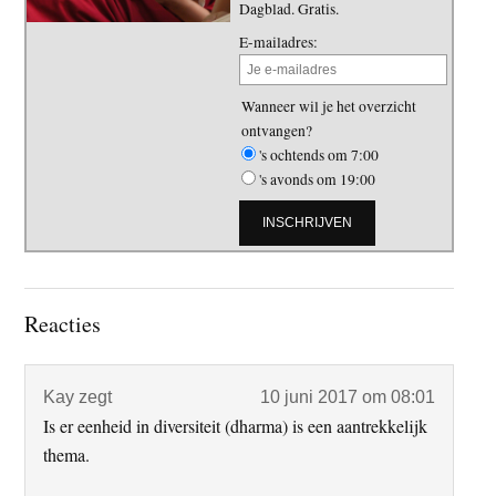
Dagblad. Gratis.
E-mailadres:
Wanneer wil je het overzicht
ontvangen?
's ochtends om 7:00
's avonds om 19:00
Lees
Reacties
Interacties
Kay
zegt
10 juni 2017 om 08:01
Is er eenheid in diversiteit (dharma) is een aantrekkelijk
thema.