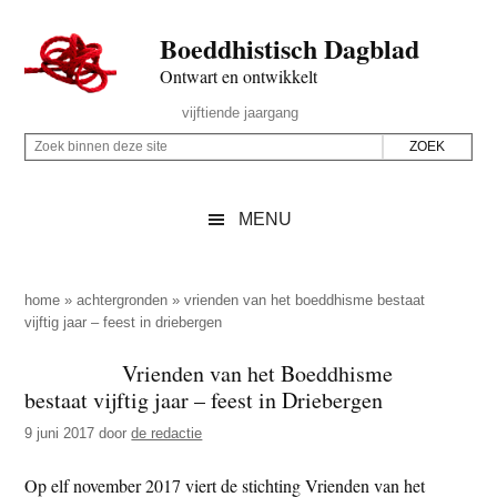
Door
Skip
Spring
Spring
Boeddhistisch Dagblad
naar
to
naar
naar
de
secondary
de
de
Ontwart en ontwikkelt
hoofd
menu
eerste
voettekst
Header
vijftiende jaargang
inhoud
sidebar
Rechts
Z
Z
o
o
e
e
MENU
k
k
b
o
i
p
home
»
achtergronden
»
vrienden van het boeddhisme bestaat
n
vijftig jaar – feest in driebergen
d
n
e
Vrienden van het Boeddhisme
e
z
bestaat vijftig jaar – feest in Driebergen
n
e
d
9 juni 2017
door
de redactie
s
e
i
Op elf november 2017 viert de stichting Vrienden van het
z