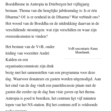
Boeddhisme in Antropia in Driebergen het vijftigjarig
t
e
bestaan. Thema van die heuglijke jubileumdag is: Is er één
e
s
Dharma? Of: is er eenheid in de Dharma? Wat verbindt ons?
i
Het woord van de Boeddha en de uitdrukking daarvan in de
t
verschillende stromingen: wat zijn verschillen en waar zijn
e
overeenkomsten te vinden?
Het bestuur van de VvB, onder
VvB-secretaris Kees
leiding van voorzitter André
Moerbeek.
Kalden en een
organisatiecommissie zijn druk
bezig met het samenstellen van een programma voor deze
dag. Waarvoor donateurs en gasten worden uitgenodigd. Aan
het eind van de dag vindt een paneldiscussie plaats met de
gasten die eerder op de dag hun visie gaven op het thema.
Antropia is goed te bereiken, het centrum ligt vijf minuten
lopen van het NS-station. Bij het centrum zelf is voldoende
parkeerruimte.