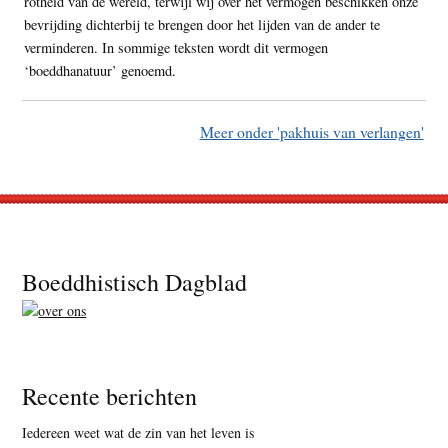
rotheid van de wereld, terwijl wij over het vermogen beschikken onze
bevrijding dichterbij te brengen door het lijden van de ander te
verminderen. In sommige teksten wordt dit vermogen
‘boeddhanatuur’ genoemd.
Meer onder 'pakhuis van verlangen'
Footer
Boeddhistisch Dagblad
Recente berichten
Iedereen weet wat de zin van het leven is