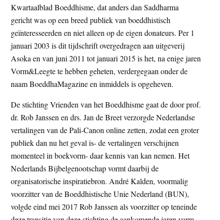
Kwartaalblad Boeddhisme, dat anders dan Saddharma
gericht was op een breed publiek van boeddhistisch
geïnteresseerden en niet alleen op de eigen donateurs. Per 1
januari 2003 is dit tijdschrift overgedragen aan uitgeverij
Asoka en van juni 2011 tot januari 2015 is het, na enige jaren
Vorm&Leegte te hebben geheten, verdergegaan onder de
naam BoeddhaMagazine en inmiddels is opgeheven.
De stichting Vrienden van het Boeddhisme gaat de door prof.
dr. Rob Janssen en drs. Jan de Breet verzorgde Nederlandse
vertalingen van de Pali-Canon online zetten, zodat een groter
publiek dan nu het geval is- de vertalingen verschijnen
momenteel in boekvorm- daar kennis van kan nemen. Het
Nederlands Bijbelgenootschap vormt daarbij de
organisatorische inspiratiebron. André Kalden, voormalig
voorzitter van de Boeddhistische Unie Nederland (BUN),
volgde eind mei 2017 Rob Janssen als voorzitter op teneinde
deze transitie van deze stichting de aankomende jaren vorm