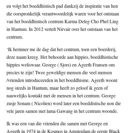
t
en volgt het boeddhistisch pad dankzij de inspiratie van hen
e
e
die oorspronkelijk verantwoordelijk waren voor het ontstaan
s
van het boeddhistisch centrum Karma Deleg Cho Phel Ling
i
in Hantum. In 2012 vertelt Nirvair over het ontstaan van het
t
centrum.
e
‘Ik herinner me de dag dat het centrum, toen een boerderij,
deze naam kreeg. Het behoorde aan hippies, boeddhistische
hippies weliswaar. George ( Sjors) en Ageeth Fransen om
precies te zijn! Twee geweldige mensen die veel mensen
/vrienden introduceerden in het boeddhisme. Ageeth woont
nog steeds in Hantum, maar heeft zo geloof ik geen of
nauwelijks kontakt met de mensen in het centrum. George
zusje Sonam ( Nicolien) werd later een boeddistische non die
vele jaren samen met lama Gawang in het centrum woonde.
Ik was een van die vrienden die samen met George en
Ageeth in 1974 in de Kosmos in Amsterdam de eerste Black