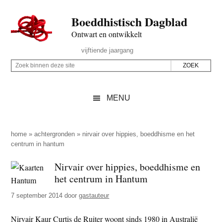
Door
Skip
Spring
Spring
Boeddhistisch Dagblad
naar
to
naar
naar
de
secondary
de
de
Ontwart en ontwikkelt
hoofd
menu
eerste
voettekst
Header
vijftiende jaargang
inhoud
sidebar
Rechts
Z
Z
o
o
e
e
MENU
k
k
b
o
i
p
home
»
achtergronden
»
nirvair over hippies, boeddhisme en het
n
centrum in hantum
d
n
e
Nirvair over hippies, boeddhisme en
e
z
het centrum in Hantum
n
e
d
7 september 2014
door
gastauteur
s
e
i
Nirvair Kaur Curtis de Ruiter woont sinds 1980 in Australië
z