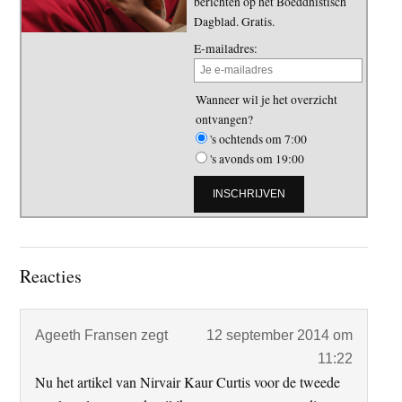
berichten op het Boeddhistisch
Dagblad. Gratis.
E-mailadres:
Wanneer wil je het overzicht
ontvangen?
's ochtends om 7:00
's avonds om 19:00
Lees
Reacties
Interacties
Ageeth Fransen
zegt
12 september 2014 om
11:22
Nu het artikel van Nirvair Kaur Curtis voor de tweede