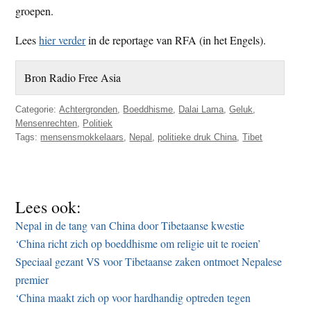
groepen.
Lees
hier verder
in de reportage van RFA (in het Engels).
Bron Radio Free Asia
Categorie:
Achtergronden
,
Boeddhisme
,
Dalai Lama
,
Geluk
,
Mensenrechten
,
Politiek
Tags:
mensensmokkelaars
,
Nepal
,
politieke druk China
,
Tibet
Lees ook:
Nepal in de tang van China door Tibetaanse kwestie
‘China richt zich op boeddhisme om religie uit te roeien’
Speciaal gezant VS voor Tibetaanse zaken ontmoet Nepalese
premier
‘China maakt zich op voor hardhandig optreden tegen