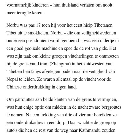
voornamelijk kinderen – hun thuisland verlaten om nooit
t
e
meer terug te keren.
e
s
i
Norbu was pas 17 toen hij voor het eerst hielp Tibetanen
t
Tibet uit te smokkelen. Norbu – die om veiligheidsredenen
e
onder een pseudoniem wordt genoemd – was een radertje in
een goed geoliede machine en speelde de rol van gids. Het
was zijn taak om kleine groepen vluchtelingen te ontmoeten
bij de grens van Dram (Zhangmu) in het zuidwesten van
Tibet en hen langs afgelegen paden naar de veiligheid van
Nepal te leiden. Ze waren allemaal op de vlucht voor de
Chinese onderdrukking in eigen land.
Om patrouilles aan beide kanten van de grens te vermijden,
was hun enige optie om midden in de nacht zware bergroutes
te nemen. Na een trekking van drie of vier uur bereikten ze
een onderduikadres in een dorp. Daar wachtte de groep op
auto’s die hen de rest van de weg naar Kathmandu zouden