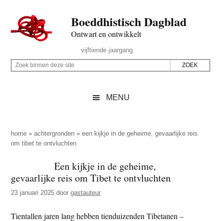
Door
Skip
Spring
Spring
Boeddhistisch Dagblad
naar
to
naar
naar
de
secondary
de
de
Ontwart en ontwikkelt
hoofd
menu
eerste
voettekst
Header
vijftiende jaargang
inhoud
sidebar
Rechts
Z
Z
o
o
e
e
MENU
k
k
b
o
i
p
home
»
achtergronden
»
een kijkje in de geheime, gevaarlijke reis
n
om tibet te ontvluchten
d
n
e
Een kijkje in de geheime,
e
z
gevaarlijke reis om Tibet te ontvluchten
n
e
d
23 januari 2025
door
gastauteur
s
e
i
Tientallen jaren lang hebben tienduizenden Tibetanen –
z