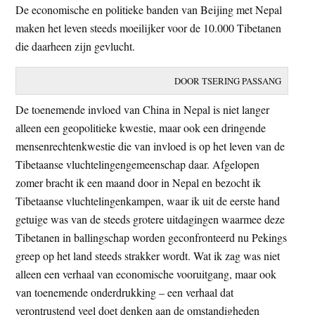
De economische en politieke banden van Beijing met Nepal
t
e
maken het leven steeds moeilijker voor de 10.000 Tibetanen
e
s
die daarheen zijn gevlucht.
i
t
DOOR TSERING PASSANG
e
De toenemende invloed van China in Nepal is niet langer
alleen een geopolitieke kwestie, maar ook een dringende
mensenrechtenkwestie die van invloed is op het leven van de
Tibetaanse vluchtelingengemeenschap daar. Afgelopen
zomer bracht ik een maand door in Nepal en bezocht ik
Tibetaanse vluchtelingenkampen, waar ik uit de eerste hand
getuige was van de steeds grotere uitdagingen waarmee deze
Tibetanen in ballingschap worden geconfronteerd nu Pekings
greep op het land steeds strakker wordt. Wat ik zag was niet
alleen een verhaal van economische vooruitgang, maar ook
van toenemende onderdrukking – een verhaal dat
verontrustend veel doet denken aan de omstandigheden