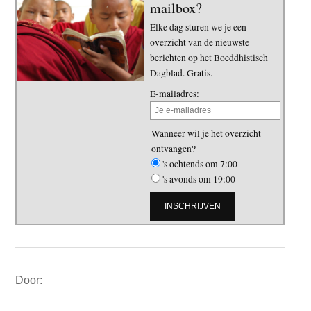
mailbox?
Elke dag sturen we je een
overzicht van de nieuwste
berichten op het Boeddhistisch
Dagblad. Gratis.
E-mailadres:
Wanneer wil je het overzicht
ontvangen?
's ochtends om 7:00
's avonds om 19:00
Primaire
Door:
Sidebar