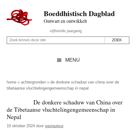
Door
Skip
Spring
Spring
Boeddhistisch Dagblad
naar
to
naar
naar
de
secondary
de
de
Ontwart en ontwikkelt
hoofd
menu
eerste
voettekst
Header
vijftiende jaargang
inhoud
sidebar
Rechts
Z
Z
o
o
e
e
MENU
k
k
b
o
i
p
home
»
achtergronden
»
de donkere schaduw van china over de
n
tibetaanse vluchtelingengemeenschap in nepal
d
n
e
De donkere schaduw van China over
e
z
de Tibetaanse vluchtelingengemeenschap in
n
e
Nepal
d
s
10 oktober 2024
door
gastauteur
e
i
z