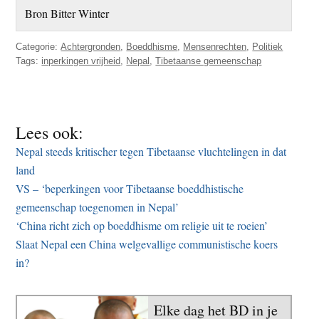
Bron Bitter Winter
Categorie:
Achtergronden
,
Boeddhisme
,
Mensenrechten
,
Politiek
Tags:
inperkingen vrijheid
,
Nepal
,
Tibetaanse gemeenschap
Lees ook:
Nepal steeds kritischer tegen Tibetaanse vluchtelingen in dat
land
VS – ‘beperkingen voor Tibetaanse boeddhistische
gemeenschap toegenomen in Nepal’
‘China richt zich op boeddhisme om religie uit te roeien’
Slaat Nepal een China welgevallige communistische koers
in?
Elke dag het BD in je