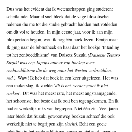
Dus was het evident dat ik wetenschappen ging studeren:
scheikunde. Maar al snel bleek dat de vage filosofische
redenen die me tot die studie gebracht hadden niet voldeden
om dit vol te houden. In mijn eerste jaar, voor ik aan mijn
blokperiode begon, wou ik nog één boek lezen. Eentje maar.
Ik ging naar de bibliotheek en haal daar het boekje ‘Inleiding
tot het zenboeddhisme’ van Daisetz Suzuki
(Daisetsu Teitaro
Suzuki was een Japans auteur van boeken over
zenboeddhisme die de weg naar het Westen verbreidden,
red.)
. Waw! Ik heb dat boek in een keer uitgelezen, Het was
een mokerslag, ik voelde
‘dit is het, verder moet ik niet
zoeken’
. Dit was het meest rare, het meest angstaanjagende,
het schoonste, het beste dat ik ooit ben tegengekomen. En ik
had er werkelijk niks van begrepen. Niet één zin. Veel jaren
later bleek dat Suzuki gewoonweg boeken schreef die ook
werkelijk niet te begrijpen zijn
(lacht)
. Echt een goeie
inleiding in het zenboeddhisme waren ze niet echt, maar ze