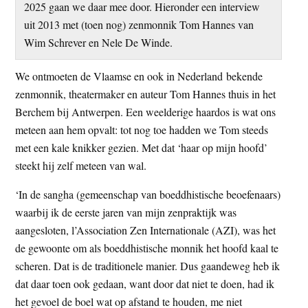
2025 gaan we daar mee door. Hieronder een interview
t
e
uit 2013 met (toen nog) zenmonnik Tom Hannes van
e
s
Wim Schrever en Nele De Winde.
i
t
We ontmoeten de Vlaamse en ook in Nederland bekende
e
zenmonnik, theatermaker en auteur Tom Hannes thuis in het
Berchem bij Antwerpen. Een weelderige haardos is wat ons
meteen aan hem opvalt: tot nog toe hadden we Tom steeds
met een kale knikker gezien. Met dat ‘haar op mijn hoofd’
steekt hij zelf meteen van wal.
‘In de sangha (gemeenschap van boeddhistische beoefenaars)
waarbij ik de eerste jaren van mijn zenpraktijk was
aangesloten, l’Association Zen Internationale (AZI), was het
de gewoonte om als boeddhistische monnik het hoofd kaal te
scheren. Dat is de traditionele manier. Dus gaandeweg heb ik
dat daar toen ook gedaan, want door dat niet te doen, had ik
het gevoel de boel wat op afstand te houden, me niet