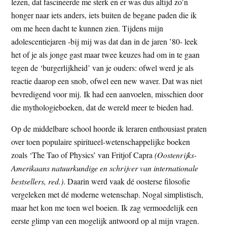
lezen, dat fascineerde me sterk en er was dus altijd zo’n
honger naar iets anders, iets buiten de begane paden die ik
om me heen dacht te kunnen zien. Tijdens mijn
adolescentiejaren -bij mij was dat dan in de jaren ’80- leek
het of je als jonge gast maar twee keuzes had om in te gaan
tegen de ‘burgerlijkheid’ van je ouders: ofwel werd je als
reactie daarop een snob, ofwel een new waver. Dat was niet
bevredigend voor mij. Ik had een aanvoelen, misschien door
die mythologieboeken, dat de wereld meer te bieden had.
Op de middelbare school hoorde ik leraren enthousiast praten
over toen populaire spiritueel-wetenschappelijke boeken
zoals ‘The Tao of Physics’ van Fritjof Capra
(Oostenrijks-
Amerikaans natuurkundige en schrijver van internationale
bestsellers, red.)
. Daarin werd vaak dé oosterse filosofie
vergeleken met dé moderne wetenschap. Nogal simplistisch,
maar het kon me toen wel boeien. Ik zag vermoedelijk een
eerste glimp van een mogelijk antwoord op al mijn vragen.