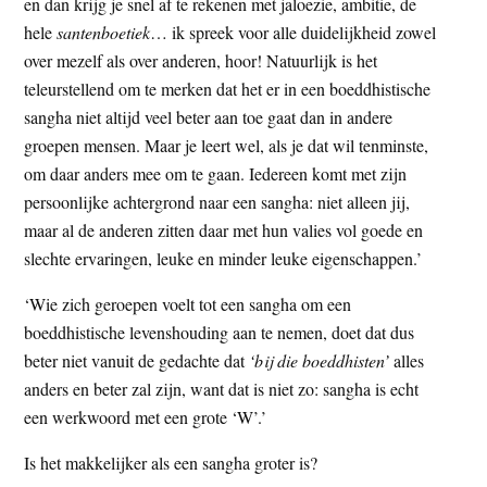
en dan krijg je snel af te rekenen met jaloezie, ambitie, de
hele
santenboetiek
… ik spreek voor alle duidelijkheid zowel
over mezelf als over anderen, hoor! Natuurlijk is het
teleurstellend om te merken dat het er in een boeddhistische
sangha niet altijd veel beter aan toe gaat dan in andere
groepen mensen. Maar je leert wel, als je dat wil tenminste,
om daar anders mee om te gaan. Iedereen komt met zijn
persoonlijke achtergrond naar een sangha: niet alleen jij,
maar al de anderen zitten daar met hun valies vol goede en
slechte ervaringen, leuke en minder leuke eigenschappen.’
‘Wie zich geroepen voelt tot een sangha om een
boeddhistische levenshouding aan te nemen, doet dat dus
beter niet vanuit de gedachte dat
‘bij die boeddhisten’
alles
anders en beter zal zijn, want dat is niet zo: sangha is echt
een werkwoord met een grote ‘W’.’
Is het makkelijker als een sangha groter is?