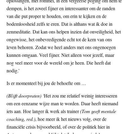
oplossingen, met rommel, in een vergeefse poging om hem te
dempen, is het zoveel fijner en interessanter om de randen
van die put proper te houden, om erin te kijken en de
bodemloosheid zelfs te eren. Dat is althans wat ik doe in
zenmeditatie. Dat kan ons helpen inzien dat onveiligheid, het
ongewisse, het onbevredigende echt tot de kern van ons
leven behoren. Zodat we heel anders met ons ongenoegen
kunnen omgaan. Veel fijner. Niet alleen voor jezelf, maar
nog veel meer voor de wereld om je heen. Die heeft dat
nodig.’
Is er momenteel bij jou de behoefte om …
(Blijft doorpraten) ‘
Het zou me relatief weinig interesseren
om een eenzame wijze man te worden. Daar heeft niemand
iets aan. Hoe langer ik werk als trainer
(Tom geeft mentale
coaching, red.)
, hoe meer ik het nieuws volg, over de
financiële crisis bijvoorbeeld, of over de politiek hier in