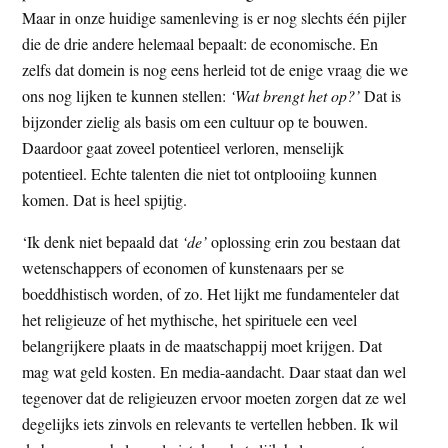
Maar in onze huidige samenleving is er nog slechts één pijler
die de drie andere helemaal bepaalt: de economische. En
zelfs dat domein is nog eens herleid tot de enige vraag die we
ons nog lijken te kunnen stellen:
‘Wat brengt het op?’
Dat is
bijzonder zielig als basis om een cultuur op te bouwen.
Daardoor gaat zoveel potentieel verloren, menselijk
potentieel. Echte talenten die niet tot ontplooiing kunnen
komen. Dat is heel spijtig.
‘Ik denk niet bepaald dat
‘de’
oplossing erin zou bestaan dat
wetenschappers of economen of kunstenaars per se
boeddhistisch worden, of zo. Het lijkt me fundamenteler dat
het religieuze of het mythische, het spirituele een veel
belangrijkere plaats in de maatschappij moet krijgen. Dat
mag wat geld kosten. En media-aandacht. Daar staat dan wel
tegenover dat de religieuzen ervoor moeten zorgen dat ze wel
degelijks iets zinvols en relevants te vertellen hebben. Ik wil