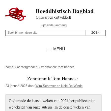
Door
Skip
Spring
Spring
Boeddhistisch Dagblad
naar
to
naar
naar
de
secondary
de
de
Ontwart en ontwikkelt
hoofd
menu
eerste
voettekst
Header
vijftiende jaargang
inhoud
sidebar
Rechts
Z
Z
o
o
e
e
MENU
k
k
b
o
i
p
home
»
achtergronden
»
zenmonnik tom hannes:
n
d
Zenmonnik Tom Hannes:
n
e
e
23 januari 2025
door
Wim Schrever en Nele De Winde
z
n
e
d
Gedurende de laatste weken van 2024 her-publiceerden
s
e
we teksten van onze auteurs. In de eerste weken van
i
z