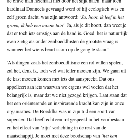
de brave man helemaal niet door het slijk halen, maar toen
kardinaal Danneels gevraagd werd of hij ecologisch was en
zelf groen dacht, was zijn antwoord:
‘Ja, hoor, ik leef in het
groen, ik heb een mooie tuin’
. Ja, als je dit hoort, dan weet je
dat er toch iets ernstigs aan de hand is. Goed, het is natuurlijk
even zielig als onder zenboeddhisten de grootste vraag is
wanneer het wiens beurt is om op de gong te slaan.’
‘Als dingen zoals het zenboeddhisme een rol willen spelen,
zal het, denk ik, toch wel wat feller moeten zijn. We gaan uit
de kast moeten komen met iets dat aanspreekt. Dat ons
appelleert aan iets waarvan we ergens wel voelen dat het
belangrijk is, maar dat we niet gezegd krijgen. Laat staan dat
het een oriënterende en inspirerende kracht kan zijn in onze
organisaties. De Boeddha was in zijn tijd een soort van
superster. Dat heeft echt een rol gespeeld in het voorbestaan
en het effect van ‘zijn’ verlichting in de rest van de
maatschappij. Je moet met deze boodschap van
‘het kan