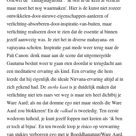
maar moet het nog waarmaken’. Hier is de kunst niet zozeer
ontwikkelen-door-nieuwe-eigenschappen-aanleren of
verlichting-absorberen-door-inspiratie-van-buiten, maar
verlichting realiseren door te zien dat de essentie al binnen
jezelf aanwezig was. Je ziet het in diverse mahayana- en
vajrayana-scholen. Inspiratie gaat mede weer terug naar de
Pali Canon: denk maar aan de scene dat uitgemergelde
Gautama besluit weer te gaan eten doordat ie terugdacht aan
een meditatieve ervaring als kind. Een ervaring die hem
leerde dat hij eigenlijk die ideale Nirvana-ervaring altijd al in
zich gekend had. De
sterke kant
is je duidelijk maken dat
verlichting niet iets raars ver weg is maar iets heel dichtbij je
Ware Aard; als nu dat domme ego niet maar steeds die Ware
Aard zou blokkeren! En de
valkuil
is tweeledig. Ten eerste
wederom luiheid, je kunt jezelf foppen met kreten als ‘ik ben
er toch al bijna’. En ten tweede loop je risico op verwarring
van stukjes verborgen ego met je Boeddhanatuur/Ware Aard.