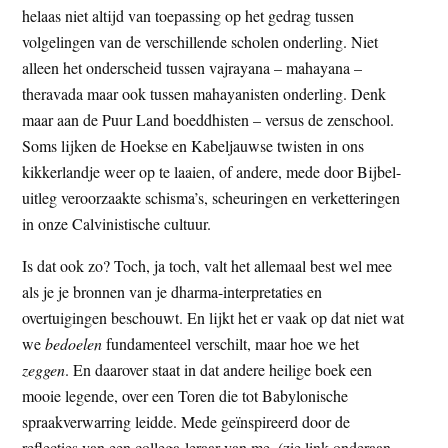
helaas niet altijd van toepassing op het gedrag tussen
t
e
volgelingen van de verschillende scholen onderling. Niet
e
s
alleen het onderscheid tussen vajrayana – mahayana –
i
theravada maar ook tussen mahayanisten onderling. Denk
t
maar aan de Puur Land boeddhisten – versus de zenschool.
e
Soms lijken de Hoekse en Kabeljauwse twisten in ons
kikkerlandje weer op te laaien, of andere, mede door Bijbel-
uitleg veroorzaakte schisma’s, scheuringen en verketteringen
in onze Calvinistische cultuur.
Is dat ook zo? Toch, ja toch, valt het allemaal best wel mee
als je je bronnen van je dharma-interpretaties en
overtuigingen beschouwt. En lijkt het er vaak op dat niet wat
we
bedoelen
fundamenteel verschilt, maar hoe we het
zeggen
. En daarover staat in dat andere heilige boek een
mooie legende, over een Toren die tot Babylonische
spraakverwarring leidde. Mede geïnspireerd door de
reflecties van een collega-leraar van me, (zie link onderaan