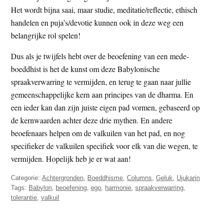
Het wordt bijna saai, maar studie, meditatie/reflectie, ethisch
handelen en puja’s/devotie kunnen ook in deze weg een
belangrijke rol spelen!
Dus als je twijfels hebt over de beoefening van een mede-
boeddhist is het de kunst om deze Babylonische
spraakverwarring te vermijden, en terug te gaan naar jullie
gemeenschappelijke kern aan principes van de dharma. En
een ieder kan dan zijn juiste eigen pad vormen, gebaseerd op
de kernwaarden achter deze drie mythen. En andere
beoefenaars helpen om de valkuilen van het pad, en nog
specifieker de valkuilen specifiek voor elk van die wegen, te
vermijden. Hopelijk heb je er wat aan!
Categorie:
Achtergronden
,
Boeddhisme
,
Columns
,
Geluk
,
Ujukarin
Tags:
Babylon
,
beoefening
,
ego
,
harmonie
,
spraakverwarring
,
tolerantie
,
valkuil