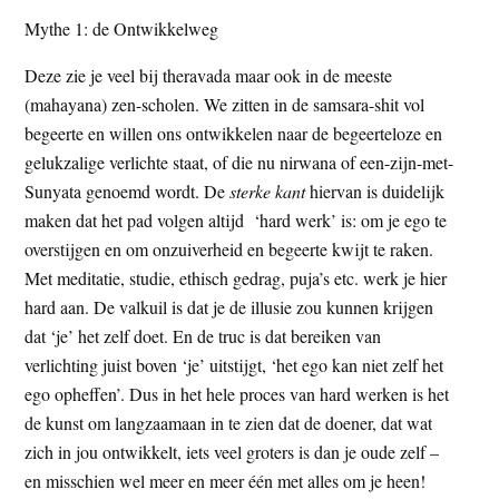
Mythe 1: de Ontwikkelweg
Deze zie je veel bij theravada maar ook in de meeste
(mahayana) zen-scholen. We zitten in de samsara-shit vol
begeerte en willen ons ontwikkelen naar de begeerteloze en
gelukzalige verlichte staat, of die nu nirwana of een-zijn-met-
Sunyata genoemd wordt. De
sterke kant
hiervan is duidelijk
maken dat het pad volgen altijd ‘hard werk’ is: om je ego te
overstijgen en om onzuiverheid en begeerte kwijt te raken.
Met meditatie, studie, ethisch gedrag, puja’s etc. werk je hier
hard aan. De valkuil is dat je de illusie zou kunnen krijgen
dat ‘je’ het zelf doet. En de truc is dat bereiken van
verlichting juist boven ‘je’ uitstijgt, ‘het ego kan niet zelf het
ego opheffen’. Dus in het hele proces van hard werken is het
de kunst om langzaamaan in te zien dat de doener, dat wat
zich in jou ontwikkelt, iets veel groters is dan je oude zelf –
en misschien wel meer en meer één met alles om je heen!