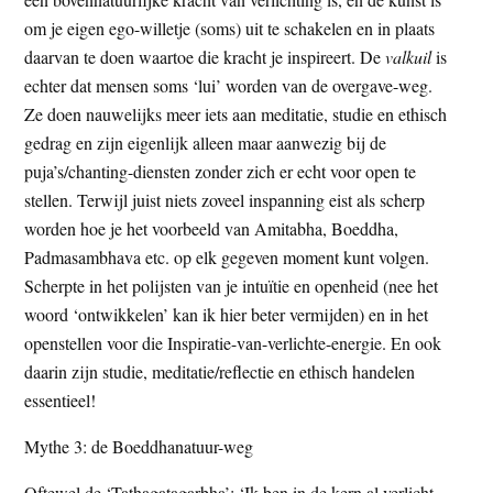
om je eigen ego-willetje (soms) uit te schakelen en in plaats
daarvan te doen waartoe die kracht je inspireert. De
valkuil
is
echter dat mensen soms ‘lui’ worden van de overgave-weg.
Ze doen nauwelijks meer iets aan meditatie, studie en ethisch
gedrag en zijn eigenlijk alleen maar aanwezig bij de
puja’s/chanting-diensten zonder zich er echt voor open te
stellen. Terwijl juist niets zoveel inspanning eist als scherp
worden hoe je het voorbeeld van Amitabha, Boeddha,
Padmasambhava etc. op elk gegeven moment kunt volgen.
Scherpte in het polijsten van je intuïtie en openheid (nee het
woord ‘ontwikkelen’ kan ik hier beter vermijden) en in het
openstellen voor die Inspiratie-van-verlichte-energie. En ook
daarin zijn studie, meditatie/reflectie en ethisch handelen
essentieel!
Mythe 3: de Boeddhanatuur-weg
Oftewel de ‘Tathagatagarbha’: ‘Ik ben in de kern al verlicht