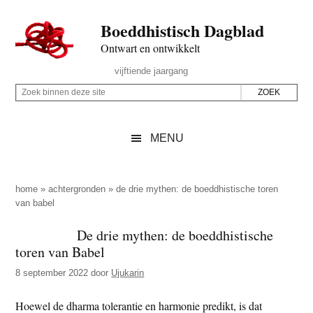
Door
Skip
Spring
Spring
Boeddhistisch Dagblad
naar
to
naar
naar
de
secondary
de
de
Ontwart en ontwikkelt
hoofd
menu
eerste
voettekst
Header
vijftiende jaargang
inhoud
sidebar
Rechts
Z
Z
o
o
e
e
MENU
k
k
b
o
i
p
home
»
achtergronden
»
de drie mythen: de boeddhistische toren
n
van babel
d
n
e
De drie mythen: de boeddhistische
e
z
toren van Babel
n
e
d
8 september 2022
door
Ujukarin
s
e
i
Hoewel de dharma tolerantie en harmonie predikt, is dat
z