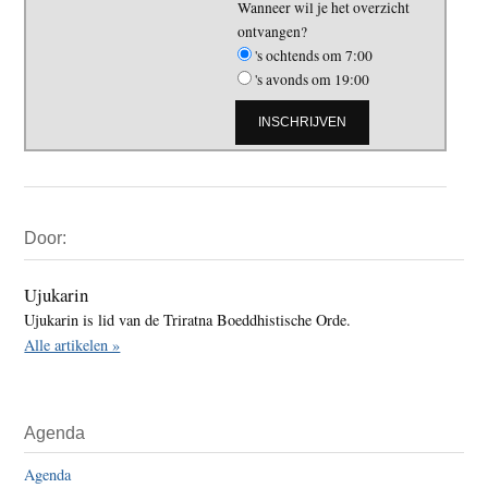
Wanneer wil je het overzicht
ontvangen?
's ochtends om 7:00
's avonds om 19:00
Primaire
Door:
Sidebar
Ujukarin
Ujukarin is lid van de Triratna Boeddhistische Orde.
Alle artikelen »
Agenda
Agenda