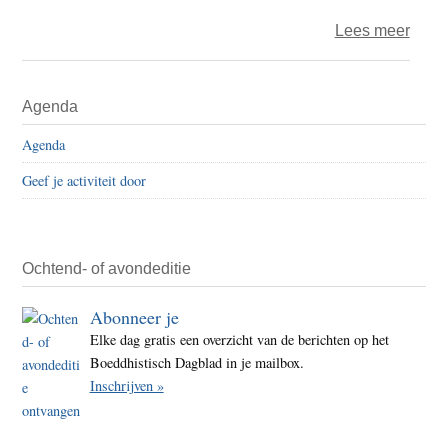
volk
over
Lees meer
“Ik
kon
Primaire
Agenda
het
Sidebar
niet,
Agenda
Heer.
Geef je activiteit door
Ik
was
nalati
Ochtend- of avondeditie
Abonneer je
Elke dag gratis een overzicht van de berichten op het
Boeddhistisch Dagblad in je mailbox.
Inschrijven »