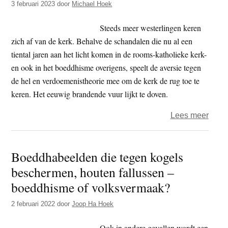
3 februari 2023
door
Michael Hoek
Steeds meer westerlingen keren
zich af van de kerk. Behalve de schandalen die nu al een
tiental jaren aan het licht komen in de rooms-katholieke kerk-
en ook in het boeddhisme overigens, speelt de aversie tegen
de hel en verdoemenistheorie mee om de kerk de rug toe te
keren. Het eeuwig brandende vuur lijkt te doven.
over
Lees meer
Wie
straft
Boeddhabeelden die tegen kogels
koni
beschermen, houten fallussen –
Yam
boeddhisme of volksvermaak?
2 februari 2022
door
Joop Ha Hoek
Ook in andere gevallen wordt een