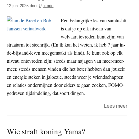
t
12 juni 2025
door
Ujukarin
e
e
s
Een belangrijke les van samtushti
i
is dat je op elk niveau van
t
welvaart tevreden kunt zijn; van
e
straatarm tot steenrijk. (En ik kan het weten, ik heb 7 jaar in-
de-bijstand-leven meegemaakt als kind). Je kunt ook op elk
niveau ontevreden zijn: steeds maar najagen van meer-meer-
meer, steeds mensen vinden die het beter hebben dan jouzelf
en energie steken in jaloezie, steeds weer je vriendschappen
en relaties ondermijnen door elders te gaan zoeken, FOMO-
gedreven tijdsindeling, dat soort dingen.
over
Lees meer
Bood
der
Wie straft koning Yama?
verga