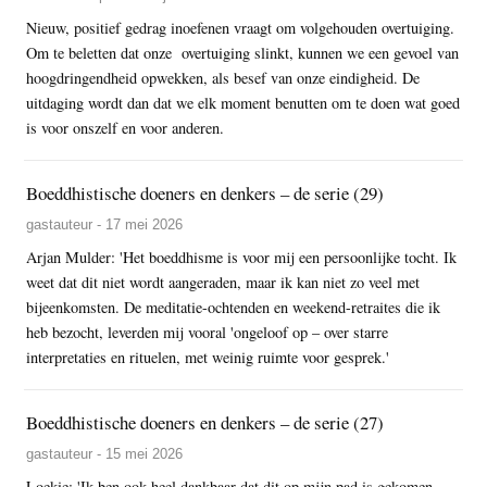
Nieuw, positief gedrag inoefenen vraagt om volgehouden overtuiging.
Om te beletten dat onze overtuiging slinkt, kunnen we een gevoel van
hoogdringendheid opwekken, als besef van onze eindigheid. De
uitdaging wordt dan dat we elk moment benutten om te doen wat goed
is voor onszelf en voor anderen.
Boeddhistische doeners en denkers – de serie (29)
gastauteur - 17 mei 2026
Arjan Mulder: 'Het boeddhisme is voor mij een persoonlijke tocht. Ik
weet dat dit niet wordt aangeraden, maar ik kan niet zo veel met
bijeenkomsten. De meditatie-ochtenden en weekend-retraites die ik
heb bezocht, leverden mij vooral 'ongeloof op – over starre
interpretaties en rituelen, met weinig ruimte voor gesprek.'
Boeddhistische doeners en denkers – de serie (27)
gastauteur - 15 mei 2026
Loekie: 'Ik ben ook heel dankbaar dat dit op mijn pad is gekomen.