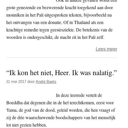
grote genezende en bezwerende kracht toegekend aan door
monniken in het Pali uitgesproken teksten, bijvoorbeeld na
het ontvangen van een donatie. Of in Thailand als een
krachtige remedie tegen geestesziekte. De betekenis van de
woorden is ondergeschikt, de macht zit in het Pali zelf.
over
Lees meer
Boed
die
“Ik kon het niet, Heer. Ik was nalatig.”
tege
kogel
11 mei 2017
door
André Baets
besc
hout
In deze leerrede vertelt de
fallu
Boeddha dat degenen die in de hel terechtkomen, eerst voor
–
Yama, de god van de dood, geleid worden, die hen vraagt of
boed
zij de drie waarschuwende boodschappers van het menselijk
of
lot niet gezien hebben.