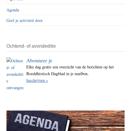
Sidebar
in
Agenda
het
Geef je activiteit door
bos
huile
Ochtend- of avondeditie
Abonneer je
Elke dag gratis een overzicht van de berichten op het
Boeddhistisch Dagblad in je mailbox.
Inschrijven »