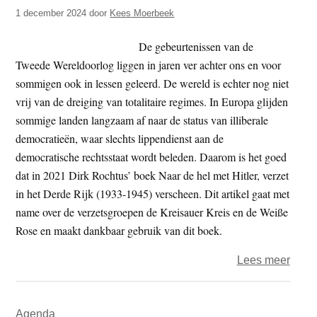
t
1 december 2024
door
Kees Moerbeek
e
e
s
De gebeurtenissen van de
i
Tweede Wereldoorlog liggen in jaren ver achter ons en voor
t
sommigen ook in lessen geleerd. De wereld is echter nog niet
e
vrij van de dreiging van totalitaire regimes. In Europa glijden
sommige landen langzaam af naar de status van illiberale
democratieën, waar slechts lippendienst aan de
democratische rechtsstaat wordt beleden. Daarom is het goed
dat in 2021 Dirk Rochtus’ boek Naar de hel met Hitler, verzet
in het Derde Rijk (1933-1945) verscheen. Dit artikel gaat met
name over de verzetsgroepen de Kreisauer Kreis en de Weiße
Rose en maakt dankbaar gebruik van dit boek.
over
Lees meer
Als
de
Primaire
Agenda
wolv