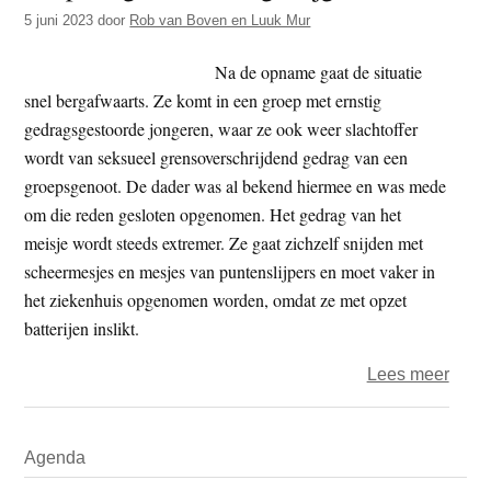
t
5 juni 2023
door
Rob van Boven en Luuk Mur
e
e
s
Na de opname gaat de situatie
i
snel bergafwaarts. Ze komt in een groep met ernstig
t
gedragsgestoorde jongeren, waar ze ook weer slachtoffer
e
wordt van seksueel grensoverschrijdend gedrag van een
groepsgenoot. De dader was al bekend hiermee en was mede
om die reden gesloten opgenomen. Het gedrag van het
meisje wordt steeds extremer. Ze gaat zichzelf snijden met
scheermesjes en mesjes van puntenslijpers en moet vaker in
het ziekenhuis opgenomen worden, omdat ze met opzet
batterijen inslikt.
over
Lees meer
Hulp
vrag
Primaire
Agenda
en
Sidebar
dwan