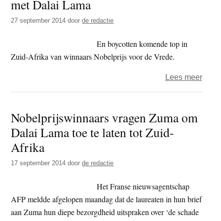
met Dalai Lama
geann
27 september 2014
door
de redactie
En boycotten komende top in
Zuid-Afrika van winnaars Nobelprijs voor de Vrede.
over
Lees meer
Vier
Nobel
Nobelprijswinnaars vragen Zuma om
zijn
Dalai Lama toe te laten tot Zuid-
solida
met
Afrika
Dalai
17 september 2014
door
de redactie
Lam
Het Franse nieuwsagentschap
AFP meldde afgelopen maandag dat de laureaten in hun brief
aan Zuma hun diepe bezorgdheid uitspraken over ‘de schade