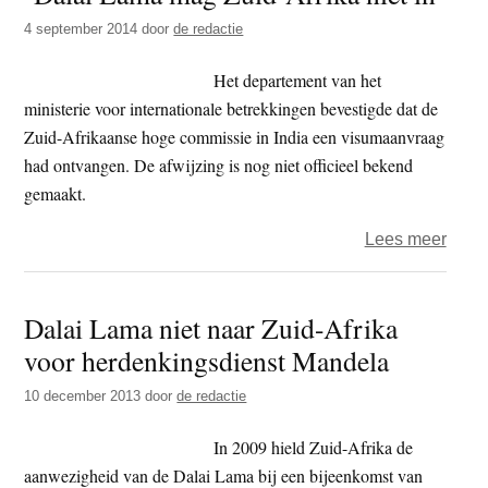
Afrik
4 september 2014
door
de redactie
voor
beslu
Het departement van het
om
ministerie voor internationale betrekkingen bevestigde dat de
Dalai
Zuid-Afrikaanse hoge commissie in India een visumaanvraag
Lam
had ontvangen. De afwijzing is nog niet officieel bekend
te
gemaakt.
weig
over
Lees meer
‘Dala
Lam
Dalai Lama niet naar Zuid-Afrika
mag
voor herdenkingsdienst Mandela
Zuid-
Afrik
10 december 2013
door
de redactie
niet
in’
In 2009 hield Zuid-Afrika de
aanwezigheid van de Dalai Lama bij een bijeenkomst van