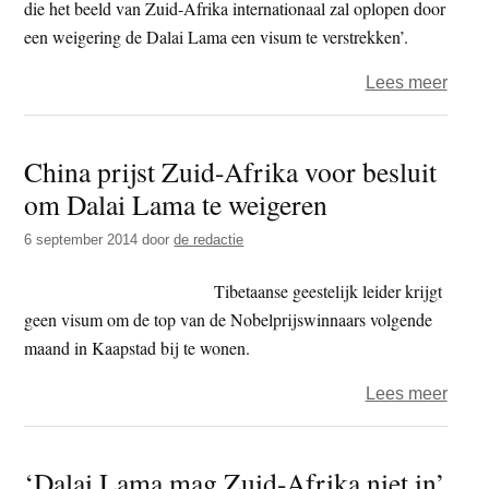
die het beeld van Zuid-Afrika internationaal zal oplopen door
een weigering de Dalai Lama een visum te verstrekken’.
over
Lees meer
Nobel
vrag
China prijst Zuid-Afrika voor besluit
Zum
om Dalai Lama te weigeren
om
Dalai
6 september 2014
door
de redactie
Lam
toe
Tibetaanse geestelijk leider krijgt
te
geen visum om de top van de Nobelprijswinnaars volgende
laten
maand in Kaapstad bij te wonen.
tot
over
Lees meer
Zuid-
Chin
Afrik
prijst
‘Dalai Lama mag Zuid-Afrika niet in’
Zuid-