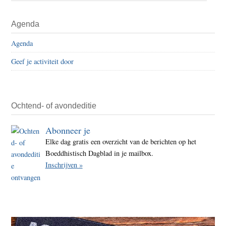
weige
Primaire
Agenda
Tai
Sidebar
Situ
Agenda
visum
Geef je activiteit door
bijw
WBC
onmog
Ochtend- of avondeditie
Abonneer je
Elke dag gratis een overzicht van de berichten op het
Boeddhistisch Dagblad in je mailbox.
Inschrijven »