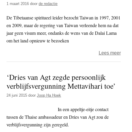
1 maart 2016
door
de redactie
Myan
op
De Tibetaanse spiritueel leider bezocht Taiwan in 1997, 2001
India
en 2009, maar de regering van Taiwan verleende hem na dat
reis
jaar geen visum meer, ondanks de wens van de Dalai Lama
om het land opnieuw te bezoeken
over
Lees meer
Druk
op
‘Dries van Agt zegde persoonlijk
Taiw
verblijfsvergunning Mettavihari toe’
reger
om
24 juni 2015
door
Joop Ha Hoek
Dalai
Lam
In een appeltje-eitje contact
toe
tussen de Thaise ambassadeur en Dries van Agt zou de
te
verblijfsvergunning zijn geregeld.
laten