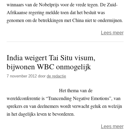
winnaars van de Nobelprijs voor de vrede tegen. De Zuid-
Afrikaanse regering meldde toen dat het besluit was
genomen om de betrekkingen met China niet te ondermijnen.
over
Lees meer
Dalai
Lam
India weigert Tai Situ visum,
niet
bijwonen WBC onmogelijk
naar
Zuid-
7 november 2012
door
de redactie
Afrik
voor
Het thema van de
herde
wereldconferentie is “Trancending Negative Emotions”, van
Mand
sprekers en van deelnemers wordt verwacht geluk en welzijn
in het dagelijks leven te bevorderen.
over
Lees meer
India