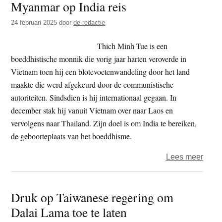
Myanmar op India reis
–
Sri
24 februari 2025
door
de redactie
Lank
politi
Thich Minh Tue is een
stopt
boeddhistische monnik die vorig jaar harten veroverde in
rondr
Vietnam toen hij een blotevoetenwandeling door het land
Viet
maakte die werd afgekeurd door de communistische
monn
autoriteiten. Sindsdien is hij internationaal gegaan. In
december stak hij vanuit Vietnam over naar Laos en
vervolgens naar Thailand. Zijn doel is om India te bereiken,
de geboorteplaats van het boeddhisme.
over
Lees meer
Viet
monn
Druk op Taiwanese regering om
weeg
Dalai Lama toe te laten
geva
van