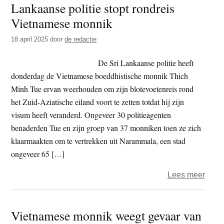
Lankaanse politie stopt rondreis
t
e
Vietnamese monnik
e
s
i
18 april 2025
door
de redactie
t
De Sri Lankaanse politie heeft
e
donderdag de Vietnamese boeddhistische monnik Thich
Minh Tue ervan weerhouden om zijn blotevoetenreis rond
het Zuid-Aziatische eiland voort te zetten totdat hij zijn
visum heeft veranderd. Ongeveer 30 politieagenten
benaderden Tue en zijn groep van 37 monniken toen ze zich
klaarmaakten om te vertrekken uit Narammala, een stad
ongeveer 65 […]
over
Lees meer
Prob
met
Vietnamese monnik weegt gevaar van
visu