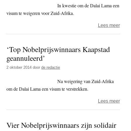
visu
In kwestie om de Dalai Lama een
visum te weigeren voor Zuid-Afrika.
over
Lees meer
Tutu:
‘Eige
‘Top Nobelprijswinnaars Kaapstad
kame
geannuleerd’
spug
in
2 oktober 2014
door
de redactie
gezic
Nels
Na weigering van Zuid-Afrika
Mand
om de Dalai Lama een visum te verstrekken.
over
Lees meer
‘Top
Nobel
Vier Nobelprijswinnaars zijn solidair
Kaap