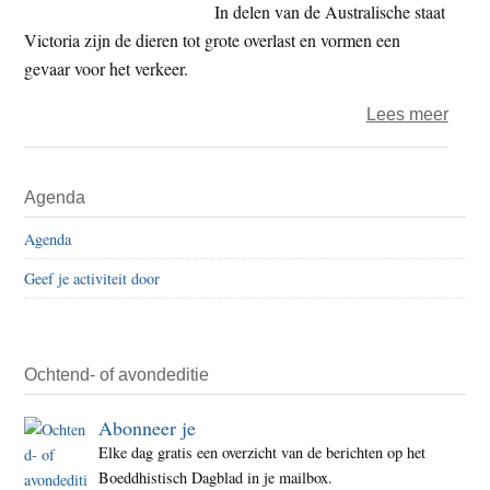
slaan
In delen van de Australische staat
en
Victoria zijn de dieren tot grote overlast en vormen een
cultu
gevaar voor het verkeer.
uitwi
over
Lees meer
Jage
wille
Primaire
Agenda
kang
Sidebar
afsch
Agenda
Geef je activiteit door
Ochtend- of avondeditie
Abonneer je
Elke dag gratis een overzicht van de berichten op het
Boeddhistisch Dagblad in je mailbox.