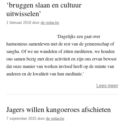
‘bruggen slaan en cultuur
t
e
uitwisselen’
e
s
i
1 februari 2019
door
de redactie
t
‘Dagelijks zen gaat over
e
harmonieus samenleven met de rest van de gemeenschap of
sangha. Of we nu wandelen of zitten mediteren, we houden
ons samen bezig met deze activiteit en zijn ons ervan bewust
dat onze manier van werken invloed heeft op de ruimte van
anderen en de kwaliteit van hun meditatie.’
over
Lees meer
Zenb
Victor
Jagers willen kangoeroes afschieten
Cana
–
7 september 2015
door
de redactie
‘brug