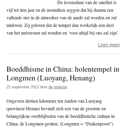
De levensduur van de satelliet is
vijf tot tien jaar en de monniken zeggen dat hij daarna een
vallende ster in de atmosfeer van de aarde zal worden en zal
uitdoven. Zij geloven dat de tempel dan werkelijk een deel
van het universum zal worden en ‘voor altijd bij ons zal zijn’.
over
Lees meer
Japa
boedd
Boeddhisme in China: holentempel in
monn
Longmen (Luoyang, Henang)
bouw
ruimt
22 september 2012
door
de redactie
om
‘univ
Ongeveer dertien kilometer ten zuiden van Luoyang
te
(provincie Henan) bevindt zich een van de grootste en
besc
belangrijkste overblijfselen van de boeddhistiche cultuur in
China: de Longmen-grotten. (Longmen = “Drakenpoort”)