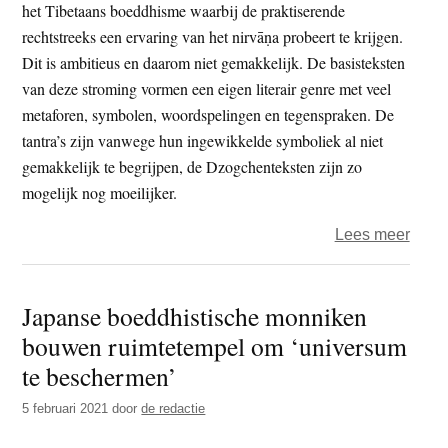
het Tibetaans boeddhisme waarbij de praktiserende
rechtstreeks een ervaring van het nirvāṇa probeert te krijgen.
Dit is ambitieus en daarom niet gemakkelijk. De basisteksten
van deze stroming vormen een eigen literair genre met veel
metaforen, symbolen, woordspelingen en tegenspraken. De
tantra’s zijn vanwege hun ingewikkelde symboliek al niet
gemakkelijk te begrijpen, de Dzogchenteksten zijn zo
mogelijk nog moeilijker.
over
Lees meer
Boek
–
Japanse boeddhistische monniken
Oorsp
bouwen ruimtetempel om ‘universum
volma
Vairo
te beschermen’
vijf
5 februari 2021
door
de redactie
vroe
verta