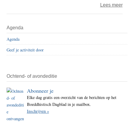
over
Lees meer
Boed
in
Primaire
Agenda
China
Sidebar
hole
Agenda
in
Geef je activiteit door
Long
(Luo
Hena
Ochtend- of avondeditie
Abonneer je
Elke dag gratis een overzicht van de berichten op het
Boeddhistisch Dagblad in je mailbox.
Inschrijven »