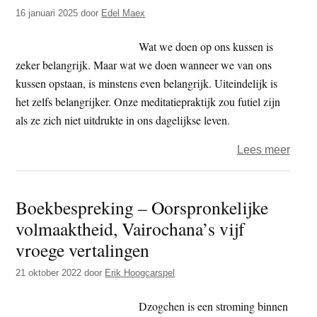
t
16 januari 2025
door
Edel Maex
e
e
s
Wat we doen op ons kussen is
i
zeker belangrijk. Maar wat we doen wanneer we van ons
t
kussen opstaan, is minstens even belangrijk. Uiteindelijk is
e
het zelfs belangrijker. Onze meditatiepraktijk zou futiel zijn
als ze zich niet uitdrukte in ons dagelijkse leven.
over
Lees meer
Zen
is
Boekbespreking – Oorspronkelijke
meer
volmaaktheid, Vairochana’s vijf
dan
zitten
vroege vertalingen
21 oktober 2022
door
Erik Hoogcarspel
Dzogchen is een stroming binnen