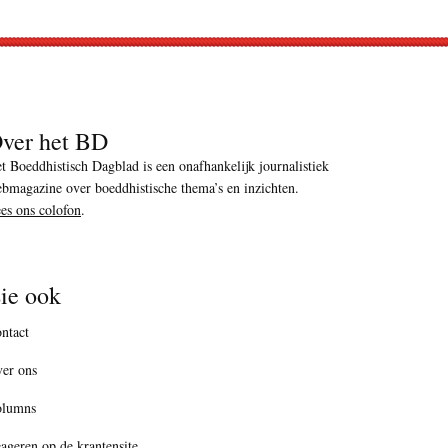
ver het BD
t Boeddhistisch Dagblad is een onafhankelijk journalistiek
bmagazine over boeddhistische thema’s en inzichten.
es ons colofon
.
ie ook
ntact
er ons
olumns
ageren op de krantensite