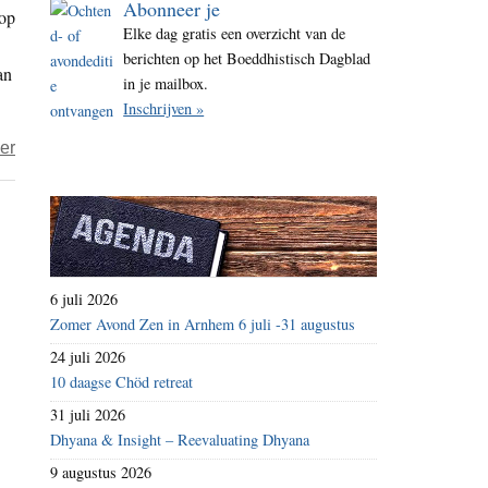
Abonneer je
 op
i
Elke dag gratis een overzicht van de
t
berichten op het Boeddhistisch Dagblad
an
e
in je mailbox.
Inschrijven »
over
er
Een
humane
dood,
in
eigen
6 juli 2026
regie
Zomer Avond Zen in Arnhem 6 juli -31 augustus
24 juli 2026
10 daagse Chöd retreat
31 juli 2026
Dhyana & Insight – Reevaluating Dhyana
9 augustus 2026