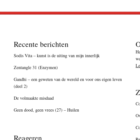
Recente berichten
O
He
Sodis Vita – kunst is de uiting van mijn innerlijk
we
Le
Zentangle 31 (Enzymen)
Gandhi – een geweten van de wereld en voor ons eigen leven
(deel 2)
Z
De volmaakte misdaad
Co
Geen dood, geen vrees (27) – Huilen
Ov
C
Reageren
Re