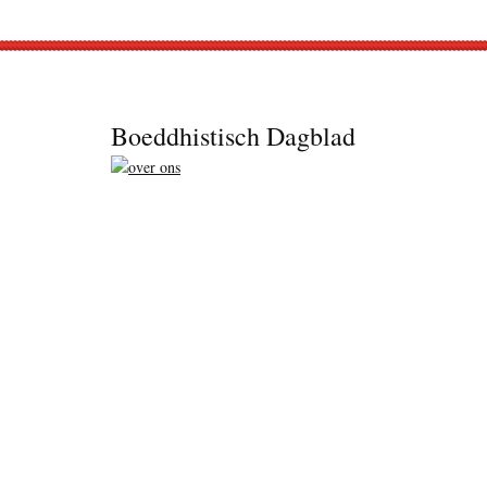
Footer
Boeddhistisch Dagblad