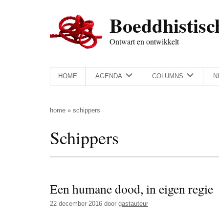
Door
Skip
Spring
Spring
Boeddhistisc
naar
to
naar
naar
de
secondary
de
de
Ontwart en ontwikkelt
hoofd
menu
eerste
voettekst
inhoud
sidebar
HOME
AGENDA
COLUMNS
N
home
»
schippers
Schippers
Een humane dood, in eigen regie
22 december 2016
door
gastauteur