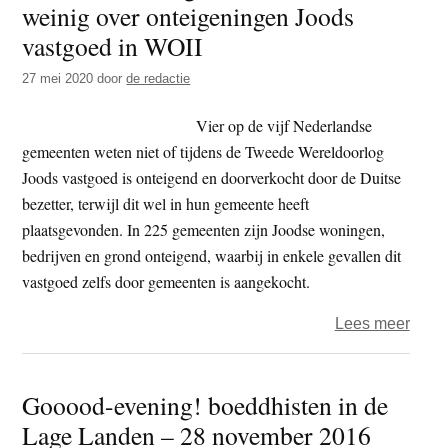
weinig over onteigeningen Joods
t
e
vastgoed in WOII
e
s
i
27 mei 2020
door
de redactie
t
Vier op de vijf Nederlandse
e
gemeenten weten niet of tijdens de Tweede Wereldoorlog
Joods vastgoed is onteigend en doorverkocht door de Duitse
bezetter, terwijl dit wel in hun gemeente heeft
plaatsgevonden. In 225 gemeenten zijn Joodse woningen,
bedrijven en grond onteigend, waarbij in enkele gevallen dit
vastgoed zelfs door gemeenten is aangekocht.
over
Lees meer
Point
mees
Gooood-evening! boeddhisten in de
geme
Lage Landen – 28 november 2016
wete