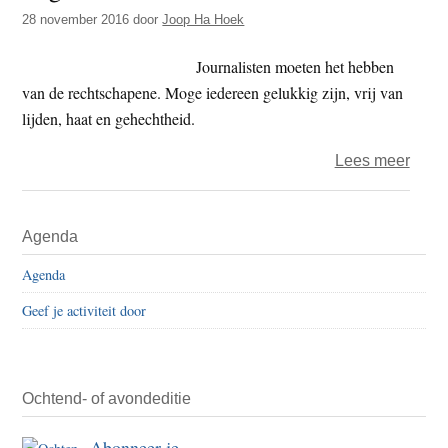
weini
28 november 2016
door
Joop Ha Hoek
over
ontei
Journalisten moeten het hebben
Jood
van de rechtschapene. Moge iedereen gelukkig zijn, vrij van
vast
lijden, haat en gehechtheid.
in
over
Lees meer
WOII
Gooo
eveni
Primaire
Agenda
boed
Sidebar
in
Agenda
de
Geef je activiteit door
Lage
Land
–
28
Ochtend- of avondeditie
nove
Abonneer je
2016