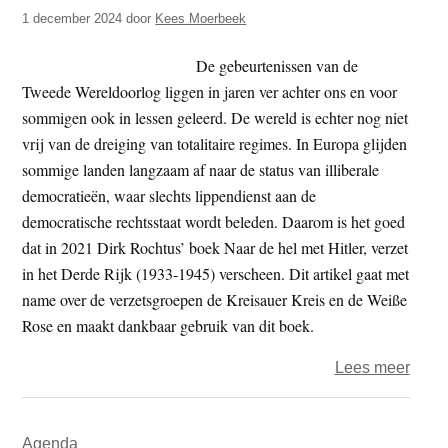
t
1 december 2024
door
Kees Moerbeek
e
e
s
De gebeurtenissen van de
i
Tweede Wereldoorlog liggen in jaren ver achter ons en voor
t
sommigen ook in lessen geleerd. De wereld is echter nog niet
e
vrij van de dreiging van totalitaire regimes. In Europa glijden
sommige landen langzaam af naar de status van illiberale
democratieën, waar slechts lippendienst aan de
democratische rechtsstaat wordt beleden. Daarom is het goed
dat in 2021 Dirk Rochtus’ boek Naar de hel met Hitler, verzet
in het Derde Rijk (1933-1945) verscheen. Dit artikel gaat met
name over de verzetsgroepen de Kreisauer Kreis en de Weiße
Rose en maakt dankbaar gebruik van dit boek.
over
Lees meer
Als
de
Primaire
Agenda
wolv