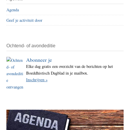
Sidebar
in
Agenda
het
Geef je activiteit door
bos
huile
Ochtend- of avondeditie
Abonneer je
Elke dag gratis een overzicht van de berichten op het
Boeddhistisch Dagblad in je mailbox.
Inschrijven »