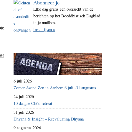
Abonneer je
i
Elke dag gratis een overzicht van de
t
berichten op het Boeddhistisch Dagblad
e
in je mailbox.
pte
Inschrijven »
over
er
B’eter:
plantaardige
yoghurttaart
6 juli 2026
(cheesecake,
Zomer Avond Zen in Arnhem 6 juli -31 augustus
verbeterd
24 juli 2026
recept)
10 daagse Chöd retreat
31 juli 2026
Dhyana & Insight – Reevaluating Dhyana
9 augustus 2026