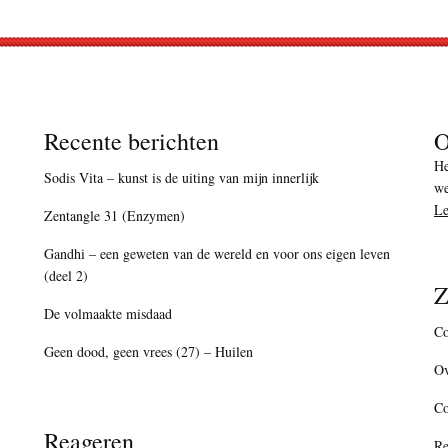
Recente berichten
O
He
Sodis Vita – kunst is de uiting van mijn innerlijk
we
Le
Zentangle 31 (Enzymen)
Gandhi – een geweten van de wereld en voor ons eigen leven
(deel 2)
Z
De volmaakte misdaad
Co
Geen dood, geen vrees (27) – Huilen
Ov
C
Reageren
Re