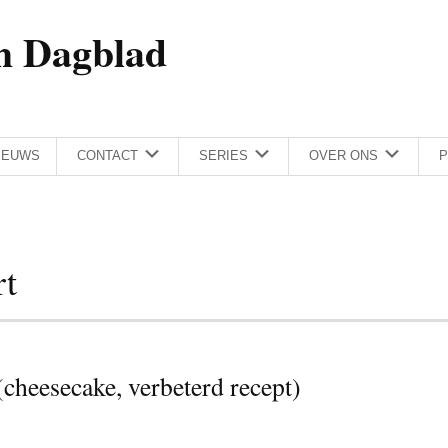
h Dagblad
IEUWS
CONTACT
SERIES
OVER ONS
P
rt
(cheesecake, verbeterd recept)