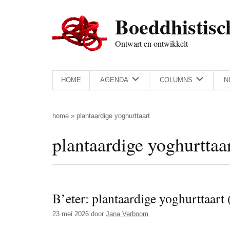
Door
Skip
Spring
Spring
Boeddhistisc
naar
to
naar
naar
de
secondary
de
de
Ontwart en ontwikkelt
hoofd
menu
eerste
voettekst
inhoud
sidebar
HOME
AGENDA
COLUMNS
N
home
»
plantaardige yoghurttaart
plantaardige yoghurttaa
B’eter: plantaardige yoghurttaart 
23 mei 2026
door
Jana Verboom