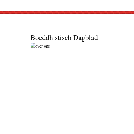
Footer
Boeddhistisch Dagblad