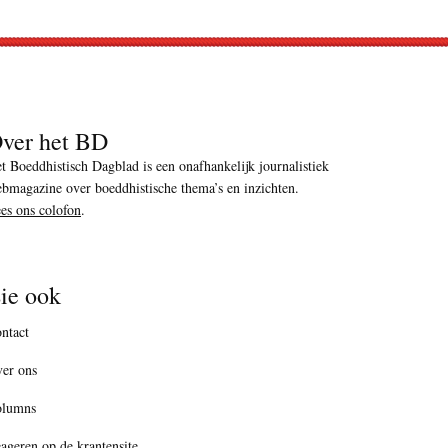
ver het BD
t Boeddhistisch Dagblad is een onafhankelijk journalistiek
bmagazine over boeddhistische thema’s en inzichten.
es ons colofon
.
ie ook
ntact
er ons
olumns
ageren op de krantensite