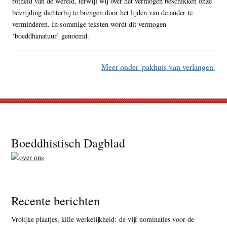
rotheid van de wereld, terwijl wij over het vermogen beschikken onze
bevrijding dichterbij te brengen door het lijden van de ander te
verminderen. In sommige teksten wordt dit vermogen
‘boeddhanatuur’ genoemd.
Meer onder 'pakhuis van verlangen'
Footer
Boeddhistisch Dagblad
Recente berichten
Vrolijke plaatjes, kille werkelijkheid: de vijf nominaties voor de