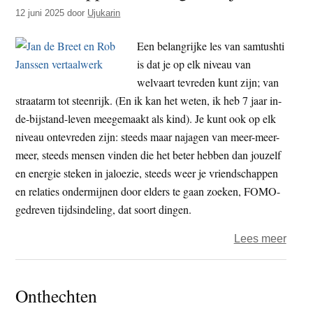
t
12 juni 2025
door
Ujukarin
e
e
s
Een belangrijke les van samtushti
i
is dat je op elk niveau van
t
welvaart tevreden kunt zijn; van
e
straatarm tot steenrijk. (En ik kan het weten, ik heb 7 jaar in-
de-bijstand-leven meegemaakt als kind). Je kunt ook op elk
niveau ontevreden zijn: steeds maar najagen van meer-meer-
meer, steeds mensen vinden die het beter hebben dan jouzelf
en energie steken in jaloezie, steeds weer je vriendschappen
en relaties ondermijnen door elders te gaan zoeken, FOMO-
gedreven tijdsindeling, dat soort dingen.
over
Lees meer
Bood
der
Onthechten
verga