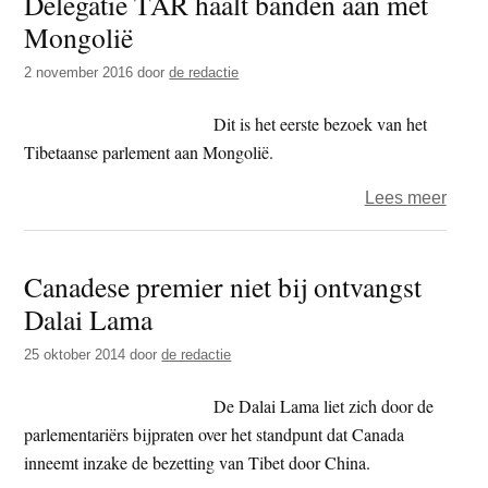
Delegatie TAR haalt banden aan met
Mongolië
met
kerk
2 november 2016
door
de redactie
en
relig
Dit is het eerste bezoek van het
geme
Tibetaanse parlement aan Mongolië.
over
Lees meer
Deleg
TAR
Canadese premier niet bij ontvangst
haalt
Dalai Lama
band
aan
25 oktober 2014
door
de redactie
met
Mong
De Dalai Lama liet zich door de
parlementariërs bijpraten over het standpunt dat Canada
inneemt inzake de bezetting van Tibet door China.