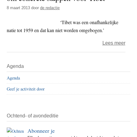
politi
8 maart 2013
door
de redactie
‘Tibet was een onafhankelijke
natie tot 1959 en dat kan niet worden omgebogen.’
over
Lees meer
Kirti
Rinp
Primaire
Agenda
vraag
Sidebar
Euro
Agenda
om
Geef je activiteit door
concr
stap
voor
Tibet
Ochtend- of avondeditie
Abonneer je