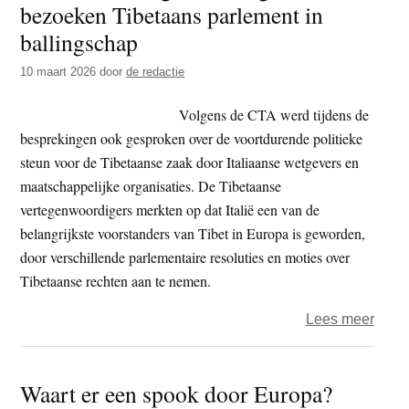
bezoeken Tibetaans parlement in
t
e
ballingschap
e
s
i
10 maart 2026
door
de redactie
t
Volgens de CTA werd tijdens de
e
besprekingen ook gesproken over de voortdurende politieke
steun voor de Tibetaanse zaak door Italiaanse wetgevers en
maatschappelijke organisaties. De Tibetaanse
vertegenwoordigers merkten op dat Italië een van de
belangrijkste voorstanders van Tibet in Europa is geworden,
door verschillende parlementaire resoluties en moties over
Tibetaanse rechten aan te nemen.
over
Lees meer
Itali
verte
Waart er een spook door Europa?
bezo