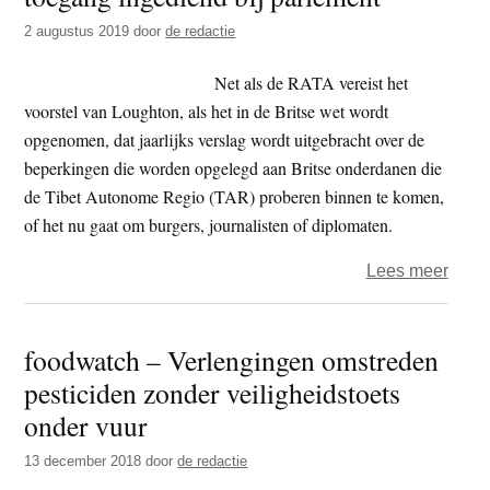
parl
2 augustus 2019
door
de redactie
in
balli
Net als de RATA vereist het
voorstel van Loughton, als het in de Britse wet wordt
opgenomen, dat jaarlijks verslag wordt uitgebracht over de
beperkingen die worden opgelegd aan Britse onderdanen die
de Tibet Autonome Regio (TAR) proberen binnen te komen,
of het nu gaat om burgers, journalisten of diplomaten.
over
Lees meer
VK
–
foodwatch – Verlengingen omstreden
wetsv
pesticiden zonder veiligheidstoets
inzak
weder
onder vuur
toeg
13 december 2018
door
de redactie
inge