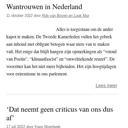
Wantrouwen in Nederland
in
de
11 oktober 2022
door
Rob van Boven en Luuk Mur
peili
voor
Alles is toegestaan om de ander
de
kapot te maken. De Tweede Kamerleden vullen het gebrek
partij
aan inhoud met obligate betogen waar niets van te maken
‘funct
valt. Het enige dat blijft hangen zijn opmerkingen als “vriend
elders
van Poetin”, “klimaatfascist” en “onwelriekende reuzel”. De
voorzitter kan het niet meer bijhouden. Het zijn hoogtijdagen
voor extremisme in ons parlement.
over
Lees meer
Want
in
‘Dat neemt geen criticus van ons dus
Nede
af’
17 juli 2022
door
Kees Moerbeek