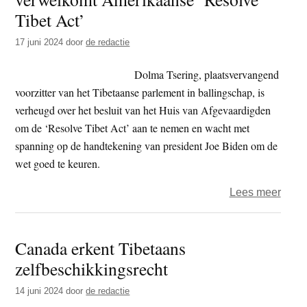
Euro
Tibet Act’
parl
17 juni 2024
door
de redactie
aan
op
Dolma Tsering, plaatsvervangend
actie
voorzitter van het Tibetaanse parlement in ballingschap, is
tege
verheugd over het besluit van het Huis van Afgevaardigden
China
om de ‘Resolve Tibet Act’ aan te nemen en wacht met
onder
spanning op de handtekening van president Joe Biden om de
in
wet goed te keuren.
Tibet
over
Lees meer
Tibet
parl
Canada erkent Tibetaans
in
zelfbeschikkingsrecht
balli
verw
14 juni 2024
door
de redactie
Amer