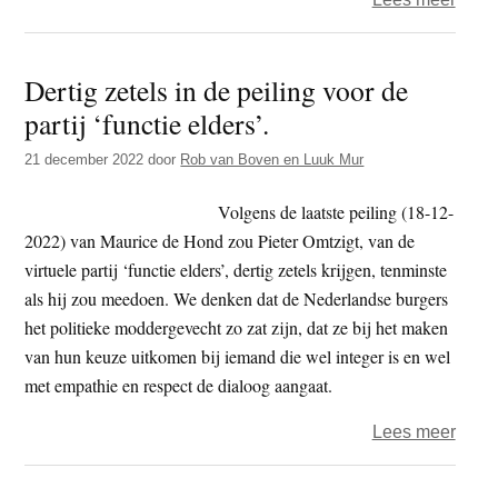
Als
Einst
Dertig zetels in de peiling voor de
het
partij ‘functie elders’.
zegt
21 december 2022
door
Rob van Boven en Luuk Mur
Volgens de laatste peiling (18-12-
2022) van Maurice de Hond zou Pieter Omtzigt, van de
virtuele partij ‘functie elders’, dertig zetels krijgen, tenminste
als hij zou meedoen. We denken dat de Nederlandse burgers
het politieke moddergevecht zo zat zijn, dat ze bij het maken
van hun keuze uitkomen bij iemand die wel integer is en wel
met empathie en respect de dialoog aangaat.
over
Lees meer
Derti
zetel