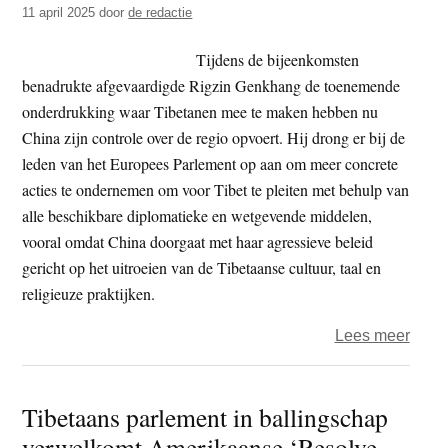
11 april 2025
door
de redactie
Tijdens de bijeenkomsten
benadrukte afgevaardigde Rigzin Genkhang de toenemende
onderdrukking waar Tibetanen mee te maken hebben nu
China zijn controle over de regio opvoert. Hij drong er bij de
leden van het Europees Parlement op aan om meer concrete
acties te ondernemen om voor Tibet te pleiten met behulp van
alle beschikbare diplomatieke en wetgevende middelen,
vooral omdat China doorgaat met haar agressieve beleid
gericht op het uitroeien van de Tibetaanse cultuur, taal en
religieuze praktijken.
over
Lees meer
Tibe
deleg
Tibetaans parlement in ballingschap
dring
verwelkomt Amerikaanse ‘Resolve
bij