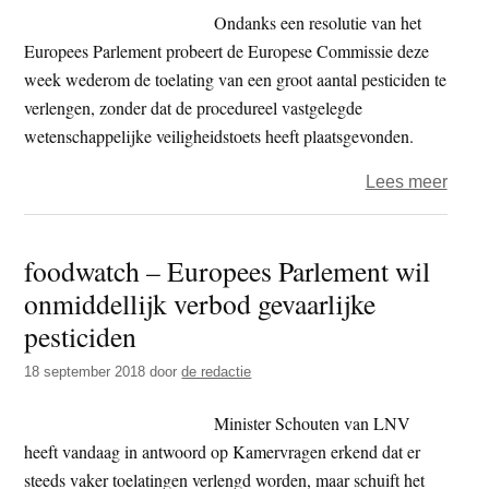
bij
Ondanks een resolutie van het
parl
Europees Parlement probeert de Europese Commissie deze
week wederom de toelating van een groot aantal pesticiden te
verlengen, zonder dat de procedureel vastgelegde
wetenschappelijke veiligheidstoets heeft plaatsgevonden.
over
Lees meer
food
–
foodwatch – Europees Parlement wil
Verl
onmiddellijk verbod gevaarlijke
omst
pesti
pesticiden
zond
18 september 2018
door
de redactie
veili
onde
Minister Schouten van LNV
vuur
heeft vandaag in antwoord op Kamervragen erkend dat er
steeds vaker toelatingen verlengd worden, maar schuift het