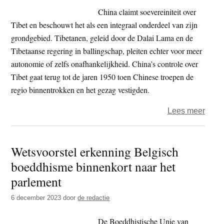
‘Reso
China claimt soevereiniteit over
Tibet
Tibet en beschouwt het als een integraal onderdeel van zijn
Act’
grondgebied. Tibetanen, geleid door de Dalai Lama en de
Tibetaanse regering in ballingschap, pleiten echter voor meer
autonomie of zelfs onafhankelijkheid. China’s controle over
Tibet gaat terug tot de jaren 1950 toen Chinese troepen de
regio binnentrokken en het gezag vestigden.
over
Lees meer
Cana
erken
Wetsvoorstel erkenning Belgisch
Tibet
boeddhisme binnenkort naar het
zelfb
parlement
6 december 2023
door
de redactie
De Boeddhistische Unie van