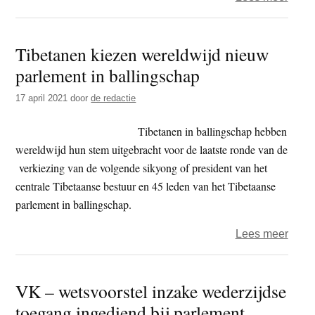
Het
jaar
Tibetanen kiezen wereldwijd nieuw
2022
parlement in ballingschap
–
dag
17 april 2021
door
de redactie
180
–
Tibetanen in ballingschap hebben
deba
wereldwijd hun stem uitgebracht voor de laatste ronde van de
verkiezing van de volgende sikyong of president van het
centrale Tibetaanse bestuur en 45 leden van het Tibetaanse
parlement in ballingschap.
over
Lees meer
Tibe
kieze
VK – wetsvoorstel inzake wederzijdse
werel
toegang ingediend bij parlement
nieu