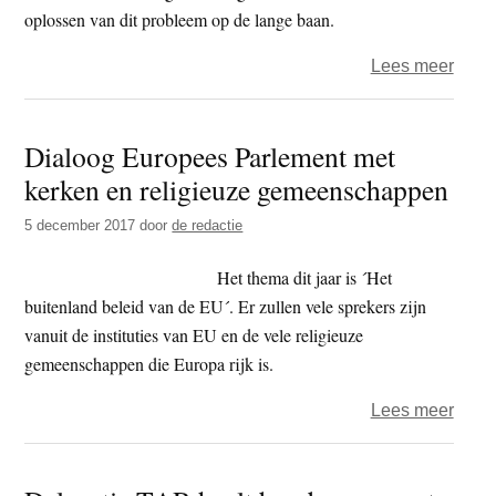
oplossen van dit probleem op de lange baan.
over
Lees meer
food
–
Dialoog Europees Parlement met
Euro
kerken en religieuze gemeenschappen
Parl
wil
5 december 2017
door
de redactie
onmid
verb
Het thema dit jaar is ´Het
gevaa
buitenland beleid van de EU´. Er zullen vele sprekers zijn
pesti
vanuit de instituties van EU en de vele religieuze
gemeenschappen die Europa rijk is.
over
Lees meer
Dial
Euro
Parl