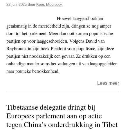
Tibet
22 juni 2025
door
Kees Moerbeek
parl
in
Hoewel laaggeschoolden
balli
getalsmatig in de meerderheid zijn, dringen ze nog amper
door tot het parlement. Meer dan ooit komen populistische
partijen op voor laaggeschoolden. Volgens David van
Reybrouck in zijn boek Pleidooi voor populisme, zijn deze
partijen niet noodzakelijk een gevaar. Ze drukken op een
onhandige manier soms het verlangen uit van laagopgeleiden
naar politieke betrokkenheid.
over
Lees meer
Waar
er
Tibetaanse delegatie dringt bij
een
Europees parlement aan op actie
spoo
door
tegen China’s onderdrukking in Tibet
Euro