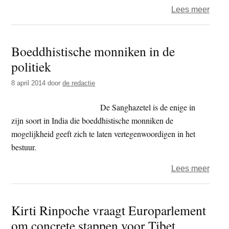
over
Lees meer
Cana
premi
Boeddhistische monniken in de
niet
politiek
bij
ontva
8 april 2014
door
de redactie
Dalai
Lam
De Sanghazetel is de enige in
zijn soort in India die boeddhistische monniken de
mogelijkheid geeft zich te laten vertegenwoordigen in het
bestuur.
over
Lees meer
Boedd
monn
Kirti Rinpoche vraagt Europarlement
in
om concrete stappen voor Tibet
de