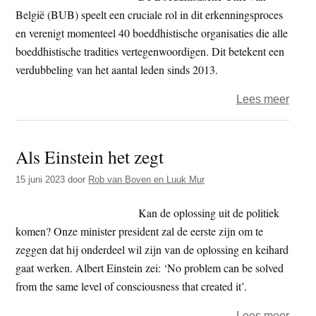
België (BUB) speelt een cruciale rol in dit erkenningsproces
en verenigt momenteel 40 boeddhistische organisaties die alle
boeddhistische tradities vertegenwoordigen. Dit betekent een
verdubbeling van het aantal leden sinds 2013.
over
Lees meer
Wetsv
erke
Als Einstein het zegt
Belgi
boed
15 juni 2023
door
Rob van Boven en Luuk Mur
binne
naar
Kan de oplossing uit de politiek
het
komen? Onze minister president zal de eerste zijn om te
parl
zeggen dat hij onderdeel wil zijn van de oplossing en keihard
gaat werken. Albert Einstein zei: ‘No problem can be solved
from the same level of consciousness that created it’.
over
Lees meer