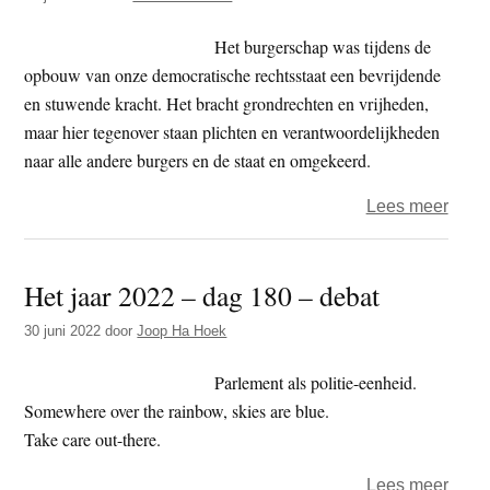
Het burgerschap was tijdens de
opbouw van onze democratische rechtsstaat een bevrijdende
en stuwende kracht. Het bracht grondrechten en vrijheden,
maar hier tegenover staan plichten en verantwoordelijkheden
naar alle andere burgers en de staat en omgekeerd.
over
Lees meer
‘Dat
neem
Het jaar 2022 – dag 180 – debat
geen
critic
30 juni 2022
door
Joop Ha Hoek
van
ons
Parlement als politie-eenheid.
dus
Somewhere over the rainbow, skies are blue.
af’
Take care out-there.
over
Lees meer