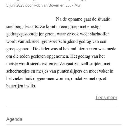
t
5 juni 2023
door
Rob van Boven en Luuk Mur
e
e
s
Na de opname gaat de situatie
i
snel bergafwaarts. Ze komt in een groep met ernstig
t
gedragsgestoorde jongeren, waar ze ook weer slachtoffer
e
wordt van seksueel grensoverschrijdend gedrag van een
groepsgenoot. De dader was al bekend hiermee en was mede
om die reden gesloten opgenomen. Het gedrag van het
meisje wordt steeds extremer. Ze gaat zichzelf snijden met
scheermesjes en mesjes van puntenslijpers en moet vaker in
het ziekenhuis opgenomen worden, omdat ze met opzet
batterijen inslikt.
over
Lees meer
Hulp
vrag
Primaire
Agenda
en
Sidebar
dwan