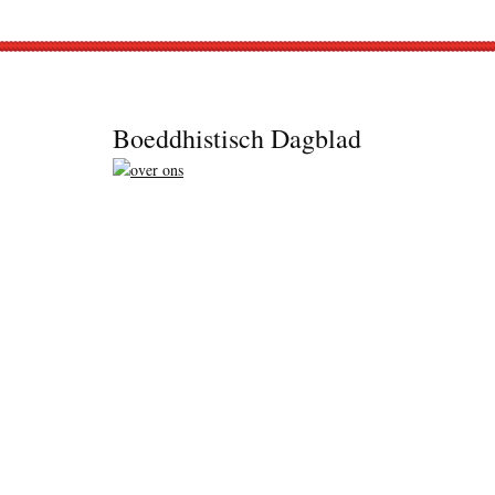
Footer
Boeddhistisch Dagblad