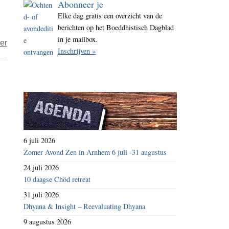
Abonneer je
i
Elke dag gratis een overzicht van de
t
berichten op het Boeddhistisch Dagblad
e
in je mailbox.
over
er
Inschrijven »
Taigu
–
Verwacht
niets
groots
van
boeddhisme
6 juli 2026
Zomer Avond Zen in Arnhem 6 juli -31 augustus
24 juli 2026
10 daagse Chöd retreat
31 juli 2026
Dhyana & Insight – Reevaluating Dhyana
9 augustus 2026