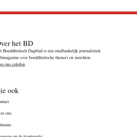
ver het BD
t Boeddhistisch Dagblad is een onafhankelijk journalistiek
bmagazine over boeddhistische thema’s en inzichten.
es ons colofon
.
ie ook
ntact
er ons
olumns
ageren op de krantensite