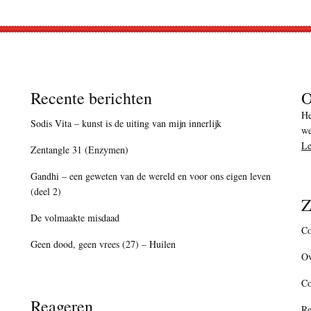
Recente berichten
O
He
Sodis Vita – kunst is de uiting van mijn innerlijk
we
Le
Zentangle 31 (Enzymen)
Gandhi – een geweten van de wereld en voor ons eigen leven
(deel 2)
Z
De volmaakte misdaad
Co
Geen dood, geen vrees (27) – Huilen
Ov
C
Reageren
Re