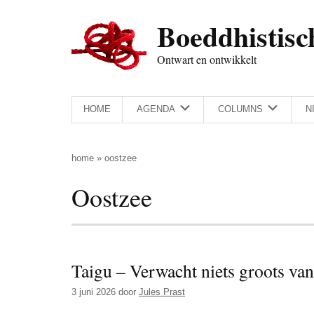
Door
Skip
Spring
Spring
Boeddhistisc
naar
to
naar
naar
de
secondary
de
de
Ontwart en ontwikkelt
hoofd
menu
eerste
voettekst
inhoud
sidebar
HOME
AGENDA
COLUMNS
N
home
»
oostzee
Oostzee
Taigu – Verwacht niets groots v
3 juni 2026
door
Jules Prast