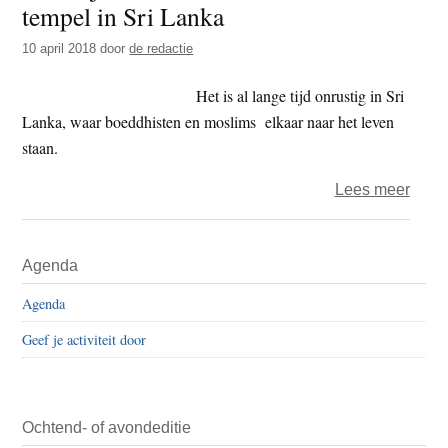
tempel in Sri Lanka
t
e
e
s
10 april 2018
door
de redactie
i
Het is al lange tijd onrustig in Sri
t
Lanka, waar boeddhisten en moslims elkaar naar het leven
e
staan.
over
Lees meer
Dodel
munit
Primaire
Agenda
in
Sidebar
boedd
Agenda
temp
Geef je activiteit door
in
Sri
Lank
Ochtend- of avondeditie