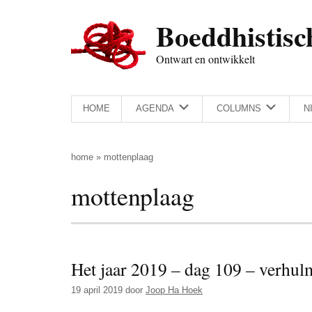
Door
Skip
Spring
Spring
Boeddhistisc
naar
to
naar
naar
de
secondary
de
de
Ontwart en ontwikkelt
hoofd
menu
eerste
voettekst
inhoud
sidebar
HOME
AGENDA
COLUMNS
N
home
»
mottenplaag
mottenplaag
Het jaar 2019 – dag 109 – verhu
19 april 2019
door
Joop Ha Hoek