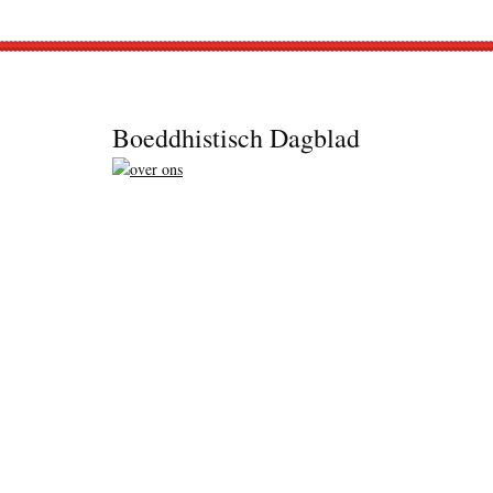
Footer
Boeddhistisch Dagblad