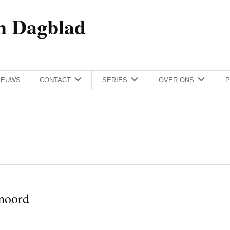
h Dagblad
IEUWS
CONTACT
SERIES
OVER ONS
P
lmoord