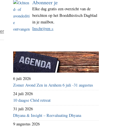
Abonneer je
i
Elke dag gratis een overzicht van de
t
berichten op het Boeddhistisch Dagblad
e
in je mailbox.
Inschrijven »
over
er
Het
jaar
2019
–
dag
109
6 juli 2026
–
Zomer Avond Zen in Arnhem 6 juli -31 augustus
verhulmoord
24 juli 2026
10 daagse Chöd retreat
31 juli 2026
Dhyana & Insight – Reevaluating Dhyana
9 augustus 2026