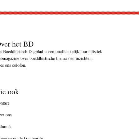
ver het BD
t Boeddhistisch Dagblad is een onafhankelijk journalistiek
bmagazine over boeddhistische thema’s en inzichten.
es ons colofon
.
ie ook
ntact
er ons
olumns
ageren op de krantensite