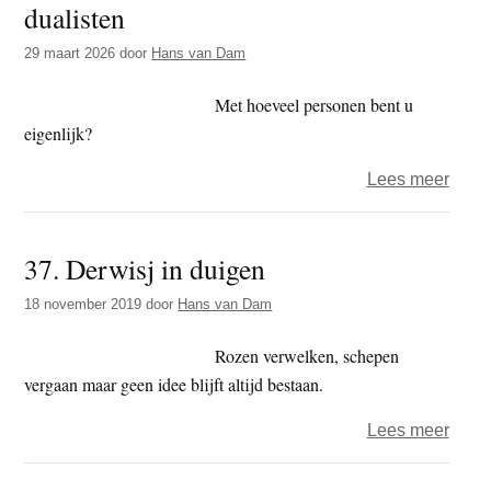
dualisten
t
e
e
s
29 maart 2026
door
Hans van Dam
i
Met hoeveel personen bent u
t
eigenlijk?
e
over
Lees meer
Ga
nooit
37. Derwisj in duigen
uit
eten
18 november 2019
door
Hans van Dam
met
niet-
Rozen verwelken, schepen
twee
vergaan maar geen idee blijft altijd bestaan.
non-
over
Lees meer
duali
37.
Derwi