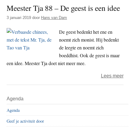
Meester Tja 88 – De geest is een idee
in
duig
3 januari 2019
door
Hans van Dam
De geest bedenkt het ene en
noemt zich monist. Hij bedenkt
de leegte en noemt zich
boeddhist. Ook de geest is maar
een idee. Meester Tja doet niet meer mee.
over
Lees meer
Mees
Tja
Primaire
Agenda
88
Sidebar
–
Agenda
De
Geef je activiteit door
geest
is