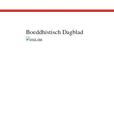
Footer
Boeddhistisch Dagblad