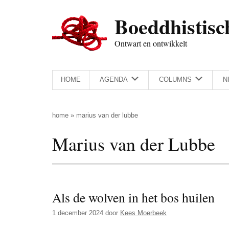
Door
Skip
Spring
Spring
Boeddhistisc
naar
to
naar
naar
de
secondary
de
de
Ontwart en ontwikkelt
hoofd
menu
eerste
voettekst
inhoud
sidebar
HOME
AGENDA
COLUMNS
N
home
»
marius van der lubbe
Marius van der Lubbe
Als de wolven in het bos huilen
1 december 2024
door
Kees Moerbeek