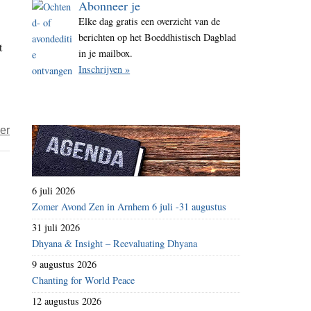
Abonneer je
i
Elke dag gratis een overzicht van de
t
berichten op het Boeddhistisch Dagblad
t
e
in je mailbox.
Inschrijven »
over
er
Als
de
wolven
6 juli 2026
in
Zomer Avond Zen in Arnhem 6 juli -31 augustus
het
31 juli 2026
bos
Dhyana & Insight – Reevaluating Dhyana
huilen
9 augustus 2026
Chanting for World Peace
12 augustus 2026