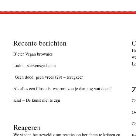
Recente berichten
O
He
B’eter Vegan brownies
we
Le
Ludo – stervensgedachte
Geen dood, geen vrees (29) – terugkeer
Z
Als alles een illusie is, waarom zou je dan nog wat doen?
Ksaf – De kunst niet te zijn
Co
Ov
C
Reageren
We vinden het geweldig om reacties op berichten te krijgen en
Re