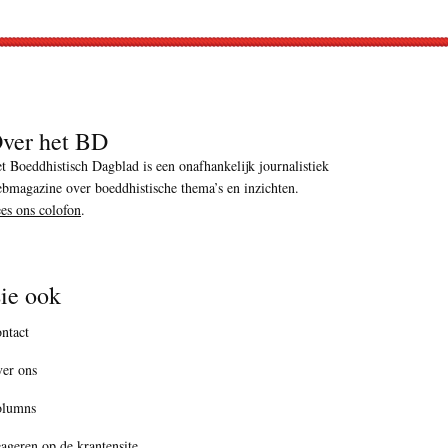
ver het BD
t Boeddhistisch Dagblad is een onafhankelijk journalistiek
bmagazine over boeddhistische thema’s en inzichten.
es ons colofon
.
ie ook
ntact
er ons
olumns
ageren op de krantensite