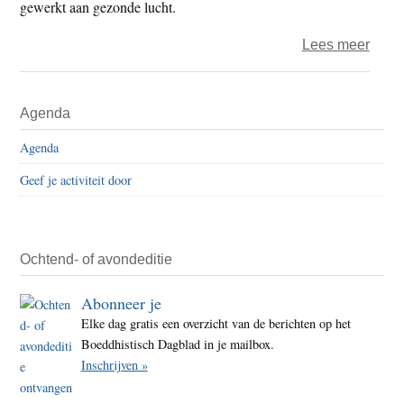
gewerkt aan gezonde lucht.
over
Lees meer
Milie
eist
Primaire
Agenda
recht
Sidebar
op
Agenda
gezo
Geef je activiteit door
lucht
Ochtend- of avondeditie
Abonneer je
Elke dag gratis een overzicht van de berichten op het
Boeddhistisch Dagblad in je mailbox.
Inschrijven »