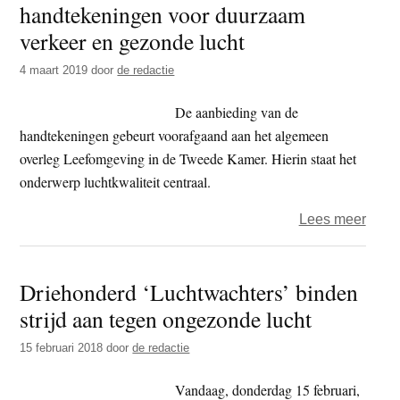
handtekeningen voor duurzaam
t
e
verkeer en gezonde lucht
e
s
i
4 maart 2019
door
de redactie
t
De aanbieding van de
e
handtekeningen gebeurt voorafgaand aan het algemeen
overleg Leefomgeving in de Tweede Kamer. Hierin staat het
onderwerp luchtkwaliteit centraal.
over
Lees meer
Milie
–
Driehonderd ‘Luchtwachters’ binden
30.0
strijd aan tegen ongezonde lucht
hand
voor
15 februari 2018
door
de redactie
duur
verke
Vandaag, donderdag 15 februari,