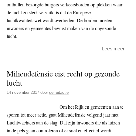
en
onthullen bezorgde burgers verkeersborden op plekken waar
gezo
de lucht zo sterk vervuild is dat de Europese
lucht
luchtkwaliteitswet wordt overtreden. De borden moeten
inwoners en gemeentes bewust maken van de ongezonde
lucht.
over
Lees meer
Drie
‘Luch
Milieudefensie eist recht op gezonde
bind
lucht
strijd
aan
14 november 2017
door
de redactie
tege
onge
Om het Rijk en gemeenten aan te
lucht
sporen tot meer actie, gaat Milieudefensie volgend jaar met
Luchtwachters aan de slag. Dat zijn inwoners die als luizen
in de pels gaan controleren of er snel en effectief wordt