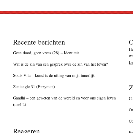
Recente berichten
O
He
Geen dood, geen vrees (28) – Identiteit
we
Le
Wat is de zin van een gesprek over de zin van het leven?
Sodis Vita – kunst is de uiting van mijn innerlijk
Z
Zentangle 31 (Enzymen)
Gandhi – een geweten van de wereld en voor ons eigen leven
Co
(deel 2)
Ov
C
Reageren
Re