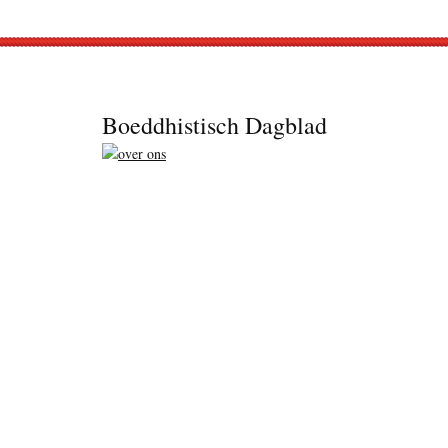
Footer
Boeddhistisch Dagblad