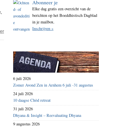
Abonneer je
i
Elke dag gratis een overzicht van de
e,
t
berichten op het Boeddhistisch Dagblad
e
in je mailbox.
Inschrijven »
over
er
Boeddhistische
doeners
en
denkers
–
de
6 juli 2026
serie
Zomer Avond Zen in Arnhem 6 juli -31 augustus
(27)
24 juli 2026
10 daagse Chöd retreat
31 juli 2026
Dhyana & Insight – Reevaluating Dhyana
9 augustus 2026