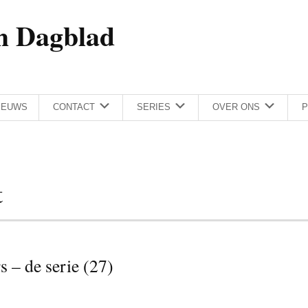
h Dagblad
IEUWS
CONTACT
SERIES
OVER ONS
P
t
 – de serie (27)