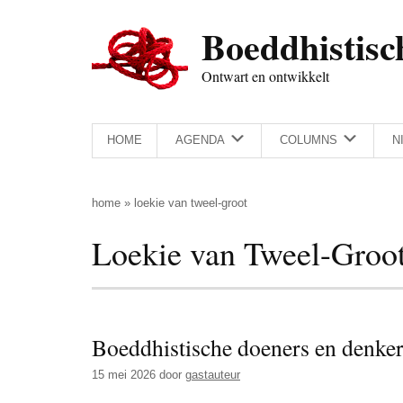
Door
Skip
Spring
Spring
Boeddhistisc
naar
to
naar
naar
de
secondary
de
de
Ontwart en ontwikkelt
hoofd
menu
eerste
voettekst
inhoud
sidebar
HOME
AGENDA
COLUMNS
N
home
»
loekie van tweel-groot
Loekie van Tweel-Groo
Boeddhistische doeners en denkers
15 mei 2026
door
gastauteur