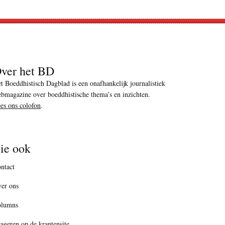
ver het BD
t Boeddhistisch Dagblad is een onafhankelijk journalistiek
bmagazine over boeddhistische thema’s en inzichten.
es ons colofon
.
ie ook
ntact
er ons
olumns
ageren op de krantensite