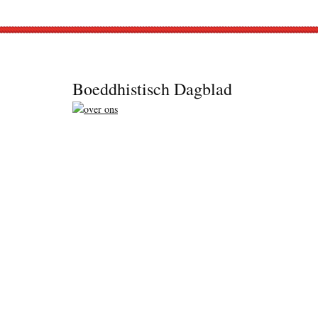
Footer
Boeddhistisch Dagblad