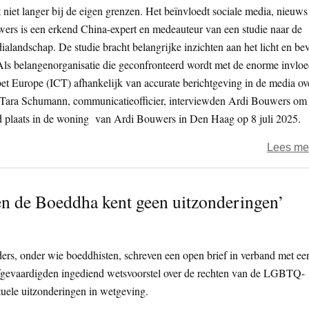
 niet langer bij de eigen grenzen. Het beïnvloedt sociale media, nieuws
wers is een erkend China-expert en medeauteur van een studie naar de
landschap. De studie bracht belangrijke inzichten aan het licht en be
Als belangenorganisatie die geconfronteerd wordt met de enorme invlo
bet Europe (ICT) afhankelijk van accurate berichtgeving in de media ov
a Tara Schumann, communicatieofficier, interviewden Ardi Bouwers om
vond plaats in de woning van Ardi Bouwers in Den Haag op 8 juli 2025.
Lees me
 en de Boeddha kent geen uitzonderingen’
ders, onder wie boeddhisten, schreven een open brief in verband met ee
fgevaardigden ingediend wetsvoorstel over de rechten van de LGBTQ-
tuele uitzonderingen in wetgeving.