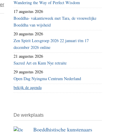
Wandering the Way of Perfect Wisdom
over
er
binnen
17 augustus 2026
‘De
China
Boeddha- vakantieweek met Tara, de vrouwelijke
liefde
wonen”
Boeddha van wijsheid
van
20 augustus 2026
God,
Zen Spirit Leesgroep 2026 22 januari t/m 17
Shiva,
december 2026 online
Allah
21 augustus 2026
en
Sacred Art en Kum Nye retraite
de
29 augustus 2026
Boeddha
Open Dag Nyingma Centrum Nederland
kent
bekijk de agenda
geen
uitzonderingen’
De werkplaats
Boeddhistische kunstenaars