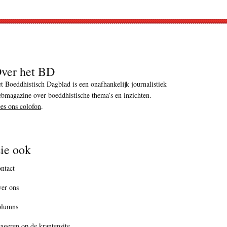
ver het BD
t Boeddhistisch Dagblad is een onafhankelijk journalistiek
bmagazine over boeddhistische thema’s en inzichten.
es ons colofon
.
ie ook
ntact
er ons
olumns
ageren op de krantensite