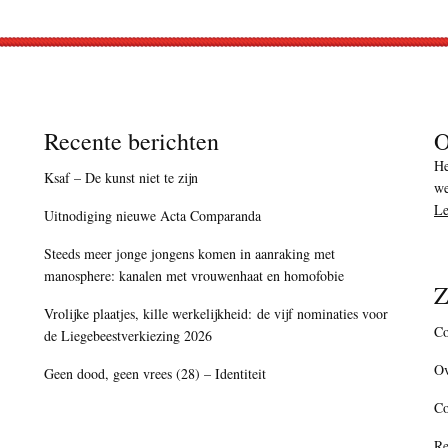
Recente berichten
O
He
Ksaf – De kunst niet te zijn
we
Le
Uitnodiging nieuwe Acta Comparanda
Steeds meer jonge jongens komen in aanraking met
manosphere: kanalen met vrouwenhaat en homofobie
Z
Vrolijke plaatjes, kille werkelijkheid: de vijf nominaties voor
Co
de Liegebeestverkiezing 2026
Ov
Geen dood, geen vrees (28) – Identiteit
C
Re