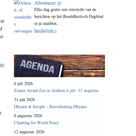
Abonneer je
i
Elke dag gratis een overzicht van de
t
berichten op het Boeddhistisch Dagblad
vat
e
in je mailbox.
ed
Inschrijven »
er
over
er
“Buiten
China
6 juli 2026
wonen
Zomer Avond Zen in Arnhem 6 juli -31 augustus
begint
31 juli 2026
steeds
Dhyana & Insight – Reevaluating Dhyana
n
meer
9 augustus 2026
te
Chanting for World Peace
voelen
12 augustus 2026
als