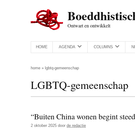
Door
Skip
Spring
Spring
Boeddhistisc
naar
to
naar
naar
de
secondary
de
de
Ontwart en ontwikkelt
hoofd
menu
eerste
voettekst
inhoud
sidebar
HOME
AGENDA
COLUMNS
N
home
»
lgbtq-gemeenschap
LGBTQ-gemeenschap
“Buiten China wonen begint steed
2 oktober 2025
door
de redactie