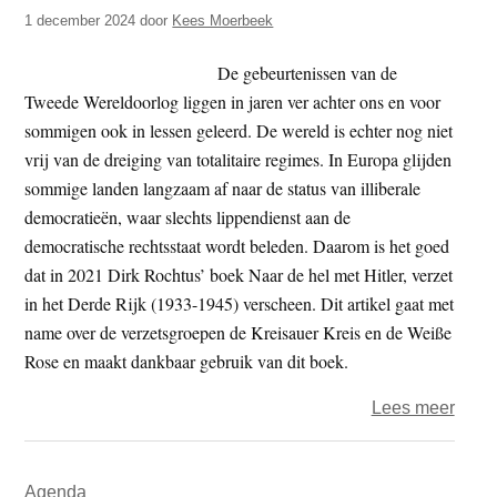
t
1 december 2024
door
Kees Moerbeek
e
e
s
De gebeurtenissen van de
i
Tweede Wereldoorlog liggen in jaren ver achter ons en voor
t
sommigen ook in lessen geleerd. De wereld is echter nog niet
e
vrij van de dreiging van totalitaire regimes. In Europa glijden
sommige landen langzaam af naar de status van illiberale
democratieën, waar slechts lippendienst aan de
democratische rechtsstaat wordt beleden. Daarom is het goed
dat in 2021 Dirk Rochtus’ boek Naar de hel met Hitler, verzet
in het Derde Rijk (1933-1945) verscheen. Dit artikel gaat met
name over de verzetsgroepen de Kreisauer Kreis en de Weiße
Rose en maakt dankbaar gebruik van dit boek.
over
Lees meer
Als
de
Primaire
Agenda
wolv