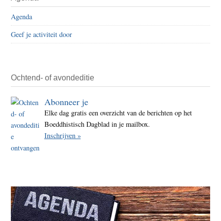
Sidebar
in
Agenda
het
Geef je activiteit door
bos
huile
Ochtend- of avondeditie
Abonneer je
Elke dag gratis een overzicht van de berichten op het
Boeddhistisch Dagblad in je mailbox.
Inschrijven »