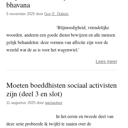
bhavana
t
e
e
s
5 november 2025
door
Guy E. Dubois
i
‘Blijmoedigheid, vriendelijke
t
woorden, anderen een goede dienst bewijzen en alle mensen
e
gelijk behandelen: deze vormen van affectie zijn voor de
wereld wat de as is voor het wagenwiel.’
over
Lees meer
Guy
–
Moeten boeddhisten sociaal activisten
dham
zijn (deel 3 en slot)
–
Metta
11 augustus 2025
door
gastauteur
bhav
In het eerste en tweede deel van
deze serie probeerde ik twijfel te zaaien over de