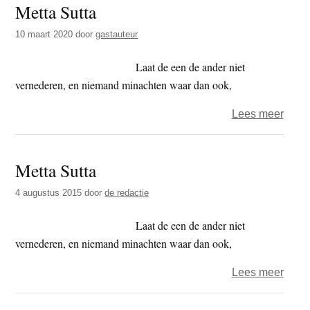
Metta Sutta
Sutta
–
10 maart 2020
door
gastauteur
aans
om
Laat de een de ander niet
goed
vernederen, en niemand minachten waar dan ook,
te
over
Lees meer
doen
Metta
en
Sutta
een
Metta Sutta
goed
hart
4 augustus 2015
door
de redactie
te
Laat de een de ander niet
culti
vernederen, en niemand minachten waar dan ook,
over
Lees meer
Metta
Sutta