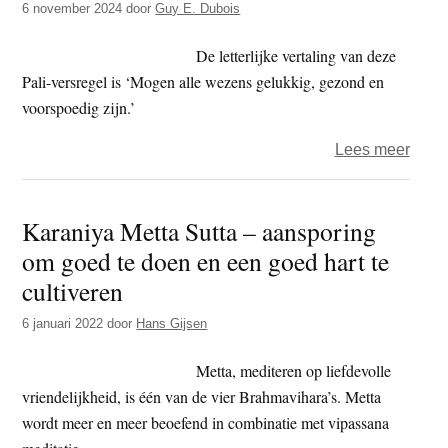
6 november 2024
door
Guy E. Dubois
(deel
3
De letterlijke vertaling van deze
en
Pali-versregel is ‘Mogen alle wezens gelukkig, gezond en
slot)
voorspoedig zijn.’
over
Lees meer
Guy
–
Karaniya Metta Sutta – aansporing
dham
om goed te doen en een goed hart te
–
Sabb
cultiveren
Satta
6 januari 2022
door
Hans Gijsen
Bhav
Sukhi
Metta, mediteren op liefdevolle
vriendelijkheid, is één van de vier Brahmavihara’s. Metta
wordt meer en meer beoefend in combinatie met vipassana