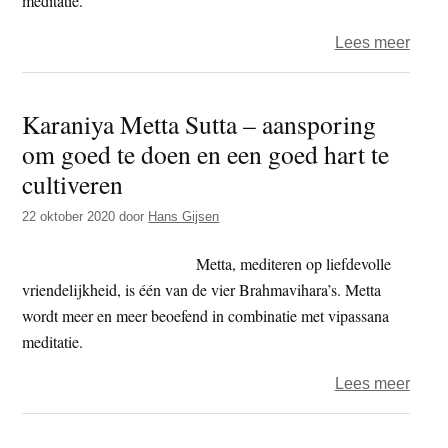
meditatie.
over
Lees meer
Kara
Metta
Karaniya Metta Sutta – aansporing
Sutta
om goed te doen en een goed hart te
–
aans
cultiveren
om
22 oktober 2020
door
Hans Gijsen
goed
te
Metta, mediteren op liefdevolle
doen
vriendelijkheid, is één van de vier Brahmavihara’s. Metta
en
wordt meer en meer beoefend in combinatie met vipassana
een
meditatie.
goed
hart
over
Lees meer
te
Kara
culti
Metta