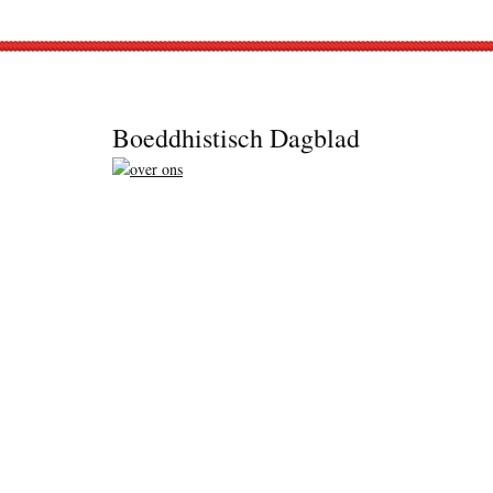
Footer
Boeddhistisch Dagblad