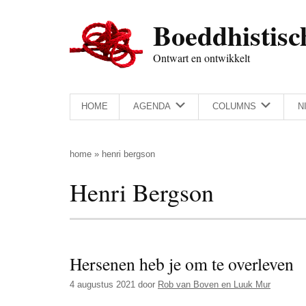
Door
Skip
Spring
Spring
Boeddhistisc
naar
to
naar
naar
de
secondary
de
de
Ontwart en ontwikkelt
hoofd
menu
eerste
voettekst
inhoud
sidebar
HOME
AGENDA
COLUMNS
N
home
»
henri bergson
Henri Bergson
Hersenen heb je om te overleven
4 augustus 2021
door
Rob van Boven en Luuk Mur