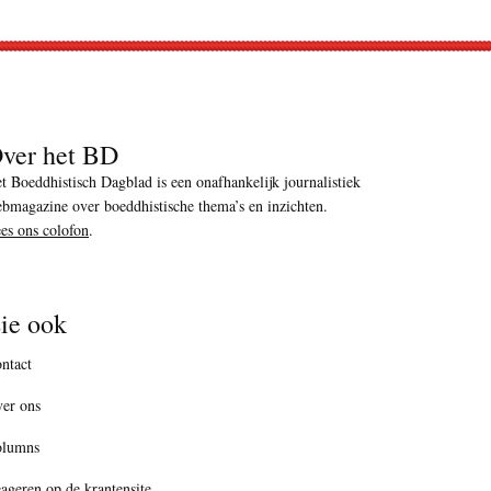
ver het BD
t Boeddhistisch Dagblad is een onafhankelijk journalistiek
bmagazine over boeddhistische thema’s en inzichten.
es ons colofon
.
ie ook
ntact
er ons
olumns
ageren op de krantensite