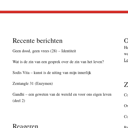
Recente berichten
O
He
Geen dood, geen vrees (28) – Identiteit
we
Le
Wat is de zin van een gesprek over de zin van het leven?
Sodis Vita – kunst is de uiting van mijn innerlijk
Z
Zentangle 31 (Enzymen)
Gandhi – een geweten van de wereld en voor ons eigen leven
Co
(deel 2)
Ov
C
Reageren
Re