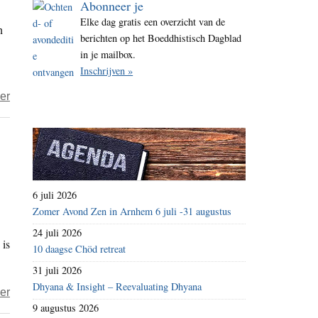
Abonneer je
i
Elke dag gratis een overzicht van de
n
t
berichten op het Boeddhistisch Dagblad
e
in je mailbox.
Inschrijven »
over
er
Hersenen
heb
je
om
te
6 juli 2026
overleven
Zomer Avond Zen in Arnhem 6 juli -31 augustus
24 juli 2026
 is
10 daagse Chöd retreat
31 juli 2026
Dhyana & Insight – Reevaluating Dhyana
over
er
9 augustus 2026
Boekbespreking