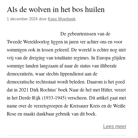
t
Als de wolven in het bos huilen
e
e
s
1 december 2024
door
Kees Moerbeek
i
t
De gebeurtenissen van de
e
Tweede Wereldoorlog liggen in jaren ver achter ons en voor
sommigen ook in lessen geleerd. De wereld is echter nog niet
vrij van de dreiging van totalitaire regimes. In Europa glijden
sommige landen langzaam af naar de status van illiberale
democratieën, waar slechts lippendienst aan de
democratische rechtsstaat wordt beleden. Daarom is het goed
dat in 2021 Dirk Rochtus’ boek Naar de hel met Hitler, verzet
in het Derde Rijk (1933-1945) verscheen. Dit artikel gaat met
name over de verzetsgroepen de Kreisauer Kreis en de Weiße
Rose en maakt dankbaar gebruik van dit boek.
over
Lees meer
Als