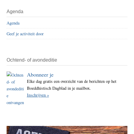
de
Primaire
Agenda
wolv
Sidebar
in
Agenda
het
Geef je activiteit door
bos
huile
Ochtend- of avondeditie
Abonneer je
Elke dag gratis een overzicht van de berichten op het
Boeddhistisch Dagblad in je mailbox.
Inschrijven »