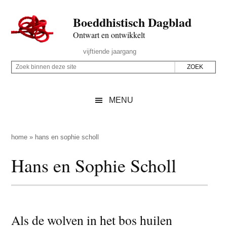
Door
Skip
Spring
Spring
Boeddhistisch Dagblad
naar
to
naar
naar
de
secondary
de
de
Ontwart en ontwikkelt
hoofd
menu
eerste
voettekst
Header
vijftiende jaargang
inhoud
sidebar
Rechts
Z
Z
o
o
e
e
MENU
k
k
b
o
i
p
home
»
hans en sophie scholl
n
d
Hans en Sophie Scholl
n
e
e
z
n
e
d
s
e
Als de wolven in het bos huilen
i
z