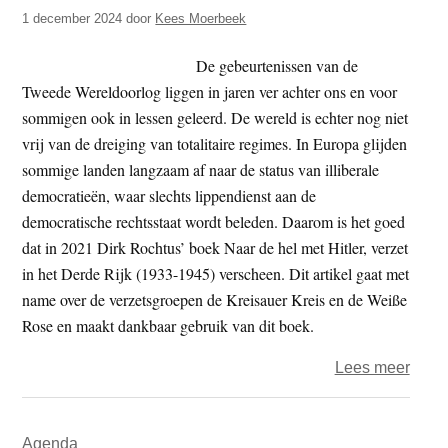
t
1 december 2024
door
Kees Moerbeek
e
e
s
De gebeurtenissen van de
i
Tweede Wereldoorlog liggen in jaren ver achter ons en voor
t
sommigen ook in lessen geleerd. De wereld is echter nog niet
e
vrij van de dreiging van totalitaire regimes. In Europa glijden
sommige landen langzaam af naar de status van illiberale
democratieën, waar slechts lippendienst aan de
democratische rechtsstaat wordt beleden. Daarom is het goed
dat in 2021 Dirk Rochtus’ boek Naar de hel met Hitler, verzet
in het Derde Rijk (1933-1945) verscheen. Dit artikel gaat met
name over de verzetsgroepen de Kreisauer Kreis en de Weiße
Rose en maakt dankbaar gebruik van dit boek.
over
Lees meer
Als
de
Primaire
Agenda
wolv