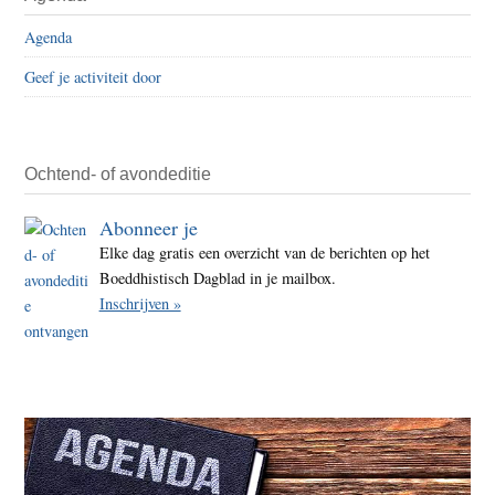
Sidebar
in
Agenda
het
Geef je activiteit door
bos
huile
Ochtend- of avondeditie
Abonneer je
Elke dag gratis een overzicht van de berichten op het
Boeddhistisch Dagblad in je mailbox.
Inschrijven »